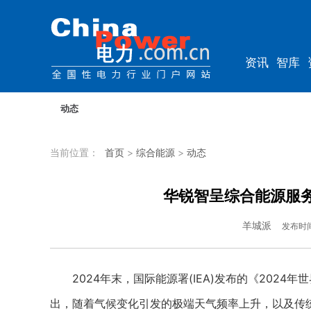
资讯
智库
教培
农电
动态
当前位置：
首页
>
综合能源
>
动态
华锐智呈综合能源服
羊城派
发布时
2024年末，国际能源署(IEA)发布的《2024
出，随着气候变化引发的极端天气频率上升，以及传