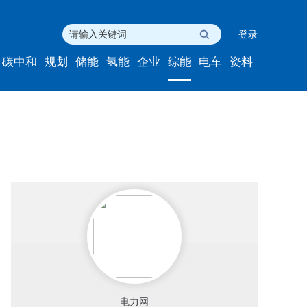
登录
碳中和
规划
储能
氢能
企业
综能
电车
资料
电力网