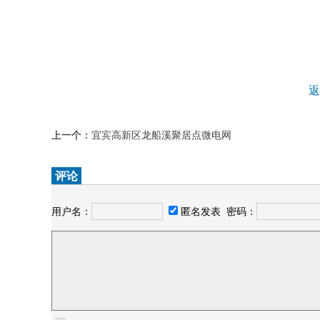
返
上一个：
宜宾高新区龙船溪聚居点微电网
评论
用户名：
匿名发表
密码：