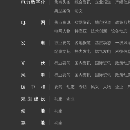
电力数字化
焦点头条
综合资讯
企业报道
产经信
典型案例
论文
电网
焦点资讯
省网资讯
地市报道
政策形
电网人物
特高压
技术创新
设备动态
发电
行业要闻
各地报道
基层动态
一线风
纪事文苑
热力发电
燃气发电
科技信
光伏
行业要闻
国内资讯
国际资讯
政策动
风电
行业要闻
国内资讯
国际资讯
政策动
碳中和
要闻
动态
专访
风采
人物
企业
规划建设
动态
企业
储能
动态
氢能
动态