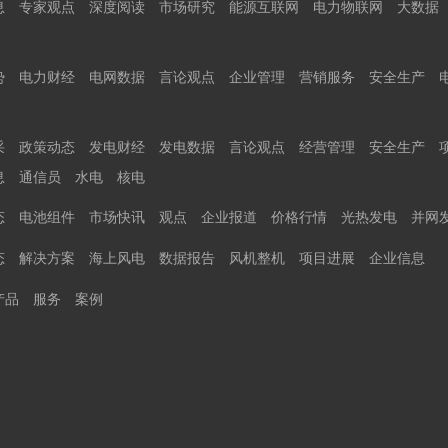
息
专家观点
深度阅读
市场研究
能源互联网
电力物联网
大数据
势
电力财经
电网数据
言论观点
企业管理
营销服务
安全生产
采
政策动态
发电财经
发电数据
言论观点
经营管理
安全生产
息
通信员
水电
核电
态
电池组件
市场快讯
观点
企业报道
价格行情
光热发电
并网
态
解决方案
海上风电
数据报告
风机整机
项目进展
企业信息
产品
服务
案例