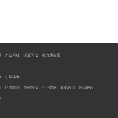
讯
产业财经
深度阅读
电力朋友圈
报
心得体会
据
区域数据
国外数据
企业数据
其他数据
数据解读
规