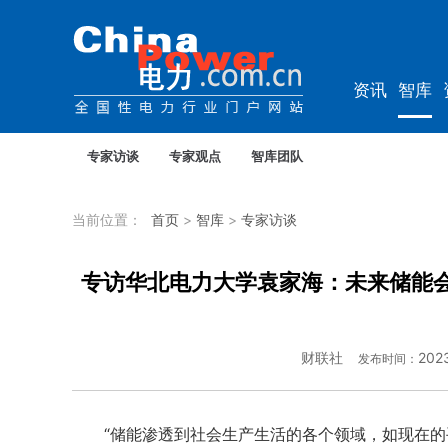
资讯
智库
综能
电车
专家访谈
专家观点
智库团队
当前位置：
首页
>
智库
>
专家访谈
专访华北电力大学袁家海：未来储能
财联社
202
发布时间：
“储能渗透到社会生产生活的各个领域，如现在的