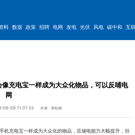
资料
数据
政策
招聘
电网
发电
光伏
风电
碳中和
互
资料
规划
会像充电宝一样成为大众化物品，可以反哺电
网
3-06-09 11:01:33
作者：郭松峤
手机充电宝一样成为大众化的物品，且储电能力大幅提升，但