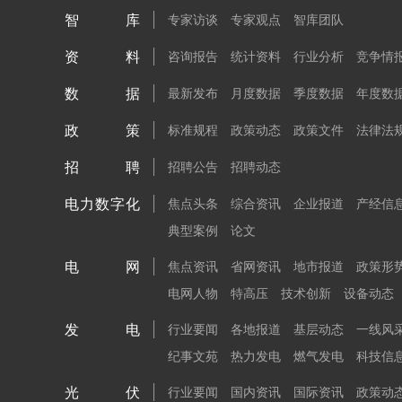
智库
专家访谈
专家观点
智库团队
资料
咨询报告
统计资料
行业分析
竞争情
数据
最新发布
月度数据
季度数据
年度数
政策
标准规程
政策动态
政策文件
法律法
招聘
招聘公告
招聘动态
电力数字化
焦点头条
综合资讯
企业报道
产经信
典型案例
论文
电网
焦点资讯
省网资讯
地市报道
政策形
电网人物
特高压
技术创新
设备动态
发电
行业要闻
各地报道
基层动态
一线风
纪事文苑
热力发电
燃气发电
科技信
光伏
行业要闻
国内资讯
国际资讯
政策动