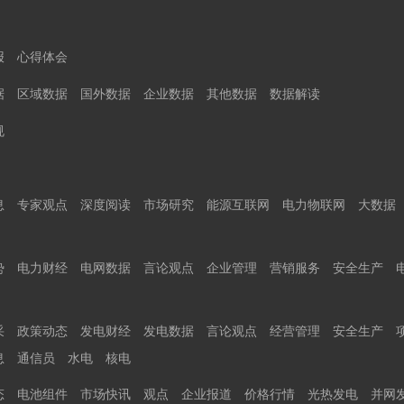
报
心得体会
据
区域数据
国外数据
企业数据
其他数据
数据解读
规
息
专家观点
深度阅读
市场研究
能源互联网
电力物联网
大数据
势
电力财经
电网数据
言论观点
企业管理
营销服务
安全生产
采
政策动态
发电财经
发电数据
言论观点
经营管理
安全生产
息
通信员
水电
核电
态
电池组件
市场快讯
观点
企业报道
价格行情
光热发电
并网