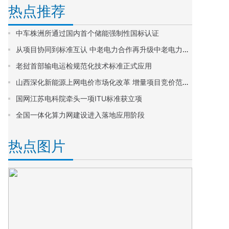
热点推荐
中车株洲所通过国内首个储能强制性国标认证
从项目协同到标准互认 中老电力合作再升级中老电力标准合作委员会成立
老挝首部输电运检规范化技术标准正式应用
山西深化新能源上网电价市场化改革 增量项目竞价范围定为0.199~0.332元/千瓦时
国网江苏电科院牵头一项ITU标准获立项
全国一体化算力网建设进入落地应用阶段
热点图片