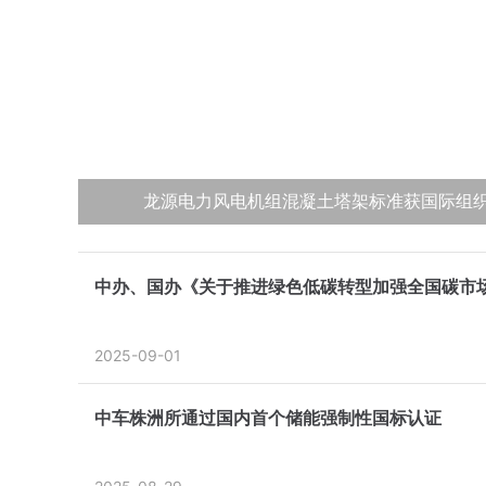
华能实现水处理领域国际标准立项“零”突破
1
2
3
4
5
龙源电力风电机组混凝土塔架标准获国际组
工信部：储能型电池循环寿命≥5000次且容量
生物质发电今年中央补贴25亿 哪些项目竞争
利率1.75% 有望释放1万亿 央行碳减排支
中办、国办《关于推进绿色低碳转型加强全国碳市
2025-09-01
中车株洲所通过国内首个储能强制性国标认证