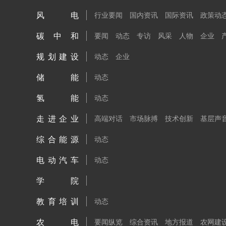
风电
行业要闻
国内资讯
国际资讯
政策动
碳中和
要闻
动态
专访
风采
人物
企业
规划建设
动态
企业
储能
动态
氢能
动态
走进企业
高端对话
市场脉搏
技术创新
基层声
综合能源
动态
电动汽车
动态
学院
教育培训
动态
农电
要闻纵览
综合资讯
地方报道
农网建