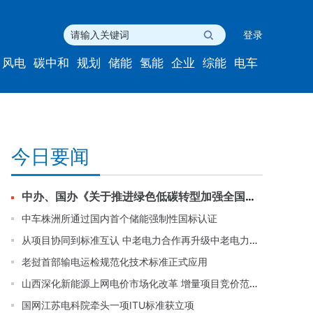
登录
风电
碳中和
规划
储能
氢能
企业
综能
电车
今日要闻
中办、国办《关于推进绿色低碳转型加强全国碳市场建设的意见》解读
中车株洲所通过国内首个储能强制性国标认证
从项目协同到标准互认 中老电力合作再升级中老电力标准合作委员会成立
老挝首部输电运检规范化技术标准正式应用
山西深化新能源上网电价市场化改革 增量项目竞价范围定为0.199~0.332元/千瓦时
国网江苏电科院牵头一项ITU标准获立项