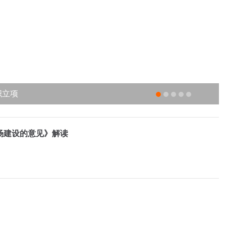
织立项
保持率≥80%
瓜分
持货币政策工具支持清洁能源发展
场建设的意见》解读