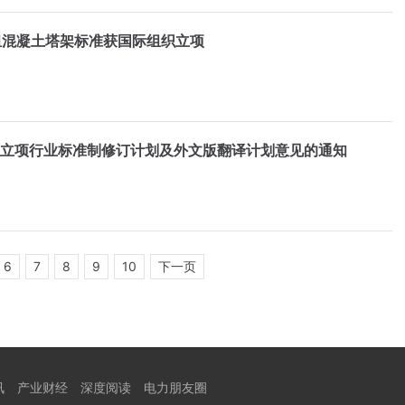
组混凝土塔架标准获国际组织立项
拟立项行业标准制修订计划及外文版翻译计划意见的通知
6
7
8
9
10
下一页
讯
产业财经
深度阅读
电力朋友圈