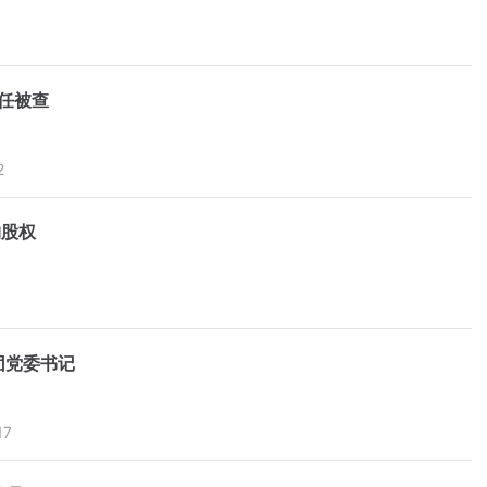
任被查
2
购股权
团党委书记
17