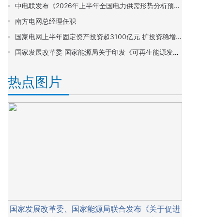
中电联发布《2026年上半年全国电力供需形势分析预测报告》
南方电网总经理任职
国家电网上半年固定资产投资超3100亿元 扩投资稳增长助力经济社会高质量发展
国家发展改革委 国家能源局关于印发《可再生能源发展“十五五”规划》的通知
热点图片
国家发展改革委、国家能源局联合发布《关于促进