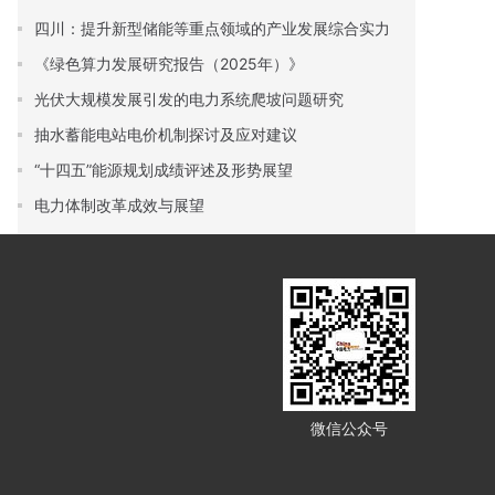
四川：提升新型储能等重点领域的产业发展综合实力
《绿色算力发展研究报告（2025年）》
光伏大规模发展引发的电力系统爬坡问题研究
抽水蓄能电站电价机制探讨及应对建议
“十四五”能源规划成绩评述及形势展望
电力体制改革成效与展望
微信公众号