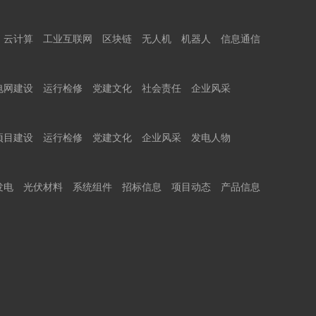
云计算
工业互联网
区块链
无人机
机器人
信息通信
电网建设
运行检修
党建文化
社会责任
企业风采
项目建设
运行检修
党建文化
企业风采
发电人物
发电
光伏材料
系统组件
招标信息
项目动态
产品信息