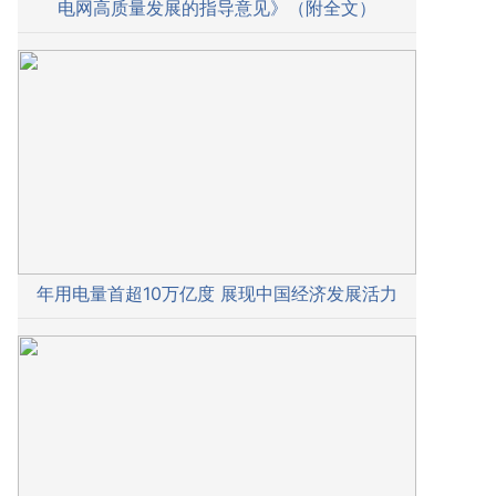
电网高质量发展的指导意见》（附全文）
年用电量首超10万亿度 展现中国经济发展活力