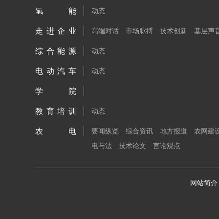
氢能
动态
走进企业
高端对话
市场脉搏
技术创新
基层声
综合能源
动态
电动汽车
动态
学院
教育培训
动态
农电
要闻纵览
综合资讯
地方报道
农网建
电与法
技术论文
言论观点
网站简介