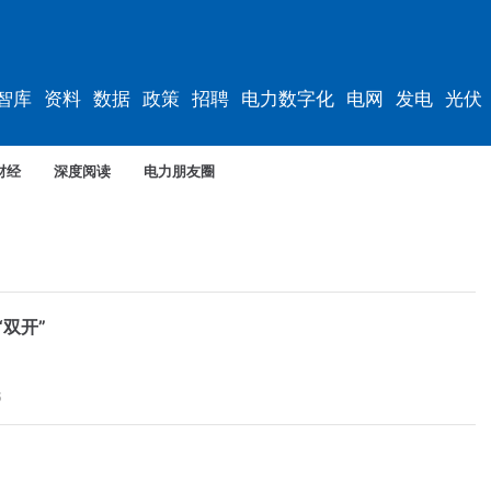
智库
资料
数据
政策
招聘
电力数字化
电网
发电
光伏
财经
深度阅读
电力朋友圈
“双开”
6