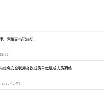
理、党组副书记任职
12-03
与信息安全联席会议成员单位组成人员调整
2025-12-03