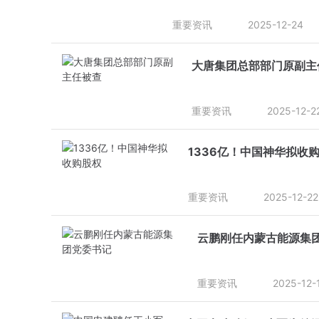
重要资讯
2025-12-24
大唐集团总部部门原副主
重要资讯
2025-12-2
1336亿！中国神华拟收
重要资讯
2025-12-22
云鹏刚任内蒙古能源集
重要资讯
2025-12-