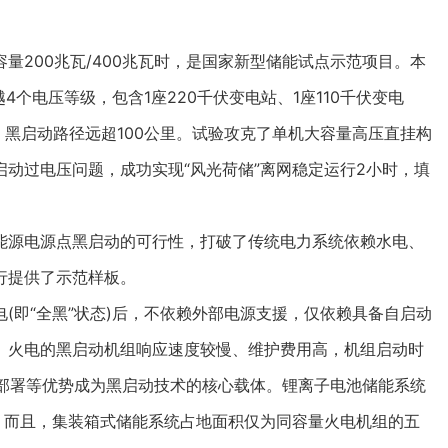
200兆瓦/400兆瓦时，是国家新型储能试点示范项目。本
个电压等级，包含1座220千伏变电站、1座110千伏变电
站，黑启动路径远超100公里。试验攻克了单机大容量高压直挂构
动过电压问题，成功实现“风光荷储”离网稳定运行2小时，填
源电源点黑启动的可行性，打破了传统电力系统依赖水电、
行提供了示范样板。
即“全黑”状态)后，不依赖外部电源支援，仅依赖具备自启动
、火电的黑启动机组响应速度较慢、维护费用高，机组启动时
活部署等优势成为黑启动技术的核心载体。锂离子电池储能系统
倍，而且，集装箱式储能系统占地面积仅为同容量火电机组的五