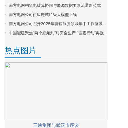
南方电网构筑电碳算协同与能源数据要素流通新范式
南方电网公司供应链域L1级大模型上线
南方电网公司召开2025年营销服务领域年中工作座谈会暨营销助力海南封关运作启动会，要求 攻坚“十四五”圆满收官 谋划“十五五”开篇布局
中国能建聚焦“两个必须到”对安全生产 “雷霆行动”再强调、再部署、再落实
热点图片
三峡集团与武汉市座谈