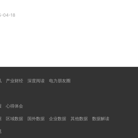
5-04-18
讯
产业财经
深度阅读
电力朋友圈
报
心得体会
据
区域数据
国外数据
企业数据
其他数据
数据解读
规