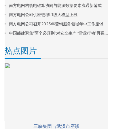
南方电网构筑电碳算协同与能源数据要素流通新范式
南方电网公司供应链域L1级大模型上线
南方电网公司召开2025年营销服务领域年中工作座谈会暨营销助力海南封关运作启动会，要求 攻坚“十四五”圆满收官 谋划“十五五”开篇布局
中国能建聚焦“两个必须到”对安全生产 “雷霆行动”再强调、再部署、再落实
热点图片
三峡集团与武汉市座谈