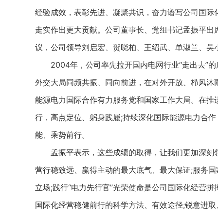
经验成效，表彰先进、凝聚共识，奋力谱写公司国际化
走实作出更大贡献。公司董事长、党组书记孟振平出
议，公司领导刘启宏、贺晓柏、王绍武、单淑兰、吴
2004年，公司率先拉开国内电网行业“走出去”
外交大局同频共振、同向前进，在对外开放、栉风沐
能源电力国际合作有力服务党和国家工作大局。在推
行，高点定位、躬身践履;持续深化国际能源电力合作
能、乘势前行。
孟振平表示，这些成绩的取得，让我们更加深刻领
营行稳致远、赢得主动的最大底气、最大保证;服务
立场;践行“电力先行官”光荣使命是公司国际化经营
国际化经营稳健前行的科学方法、有效途径;锐意进