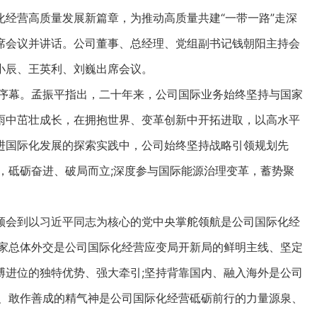
经营高质量发展新篇章，为推动高质量共建“一带一路”走深
席会议并讲话。公司董事、总经理、党组副书记钱朝阳主持会
小辰、王英利、刘巍出席会议。
的序幕。孟振平指出，二十年来，公司国际业务始终坚持与国家
雨中茁壮成长，在拥抱世界、变革创新中开拓进取，以高水平
进国际化发展的探索实践中，公司始终坚持战略引领规划先
，砥砺奋进、破局而立;深度参与国际能源治理变革，蓄势聚
会到以习近平同志为核心的党中央掌舵领航是公司国际化经
国家总体外交是公司国际化经营应变局开新局的鲜明主线、坚定
拼搏进位的独特优势、强大牵引;坚持背靠国内、融入海外是公司
取、敢作善成的精气神是公司国际化经营砥砺前行的力量源泉、