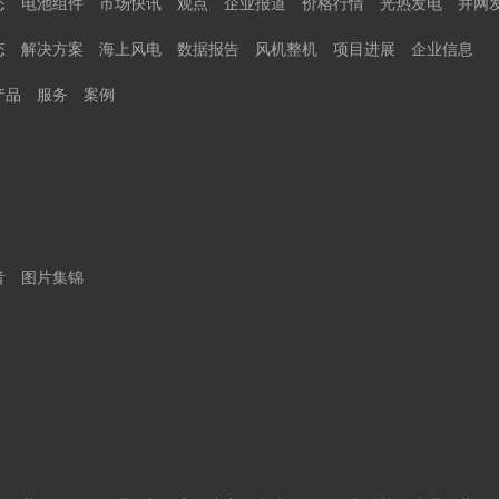
态
电池组件
市场快讯
观点
企业报道
价格行情
光热发电
并网
态
解决方案
海上风电
数据报告
风机整机
项目进展
企业信息
产品
服务
案例
音
图片集锦