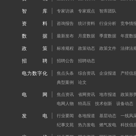
智库
专家访谈
专家观点
智库团队
资料
咨询报告
统计资料
行业分析
竞争情
数据
最新发布
月度数据
季度数据
年度数
政策
标准规程
政策动态
政策文件
法律法
招聘
招聘公告
招聘动态
电力数字化
焦点头条
综合资讯
企业报道
产经信
典型案例
论文
电网
焦点资讯
省网资讯
地市报道
政策形
电网人物
特高压
技术创新
设备动态
发电
行业要闻
各地报道
基层动态
一线风
纪事文苑
热力发电
燃气发电
科技信