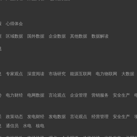
报
心得体会
据
区域数据
国外数据
企业数据
其他数据
数据解读
规
息
专家观点
深度阅读
市场研究
能源互联网
电力物联网
大数据
势
电力财经
电网数据
言论观点
企业管理
营销服务
安全生产
采
政策动态
发电财经
发电数据
言论观点
经营管理
安全生产
息
通信员
水电
核电