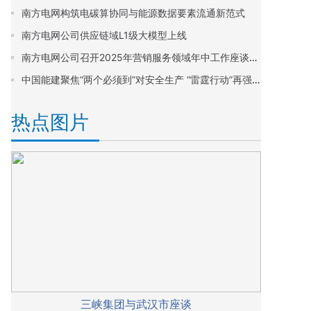
南方电网构筑电碳算协同与能源数据要素流通新范式
南方电网公司供应链域L1级大模型上线
南方电网公司召开2025年营销服务领域年中工作座谈会暨营销助力海南封关运作启动会，要求 攻坚“十四五”圆满收官 谋划“十五五”开篇布局
中国能建聚焦“两个必须到”对安全生产 “雷霆行动”再强调、再部署、再落实
热点图片
三峡集团与武汉市座谈