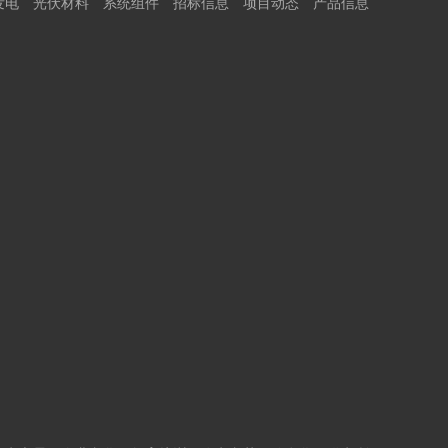
发电
光伏材料
系统组件
招标信息
项目动态
产品信息