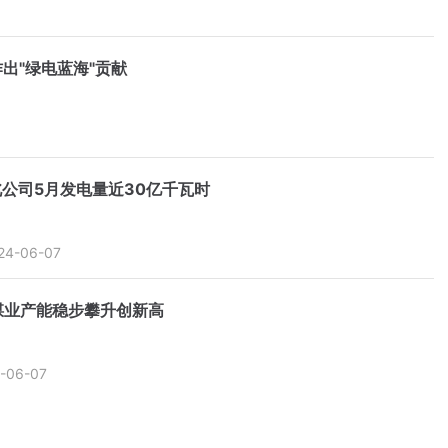
出"绿电蓝海"贡献
公司5月发电量近30亿千瓦时
24-06-07
煤业产能稳步攀升创新高
-06-07