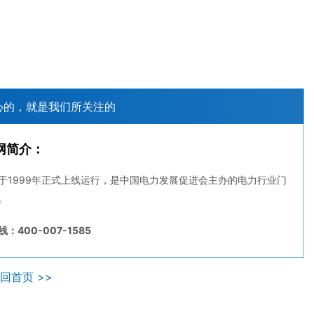
心的，就是我们所关注的
网简介：
于1999年正式上线运行，是中国电力发展促进会主办的电力行业门
。
：400-007-1585
回首页 >>