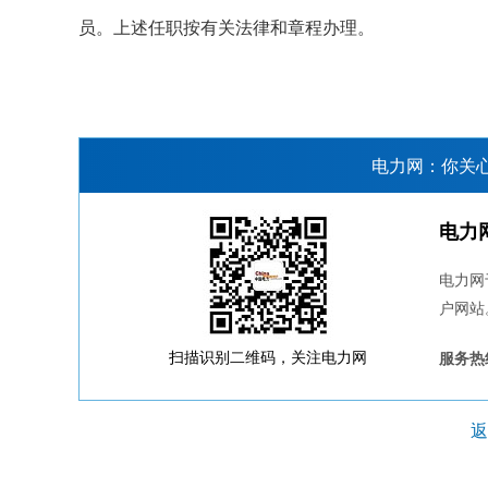
员。上述任职按有关法律和章程办理。
电力网：你关
电力
电力网
户网站
扫描识别二维码，关注电力网
服务热线
返