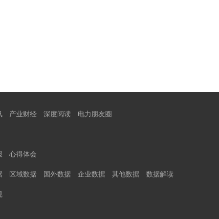
讯
产业财经
深度阅读
电力朋友圈
报
心得体会
据
区域数据
国外数据
企业数据
其他数据
数据解读
规