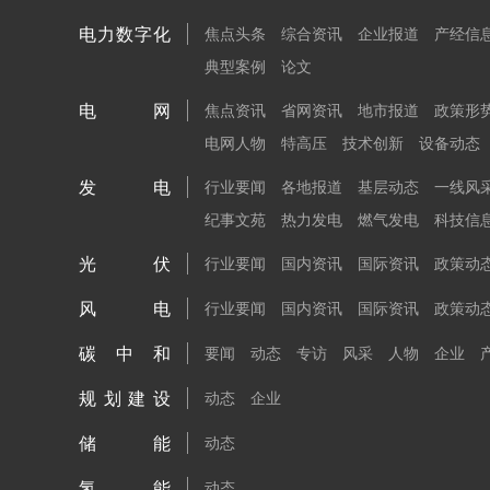
电力数字化
焦点头条
综合资讯
企业报道
产经信
典型案例
论文
电网
焦点资讯
省网资讯
地市报道
政策形
电网人物
特高压
技术创新
设备动态
发电
行业要闻
各地报道
基层动态
一线风
纪事文苑
热力发电
燃气发电
科技信
光伏
行业要闻
国内资讯
国际资讯
政策动
风电
行业要闻
国内资讯
国际资讯
政策动
碳中和
要闻
动态
专访
风采
人物
企业
规划建设
动态
企业
储能
动态
氢能
动态