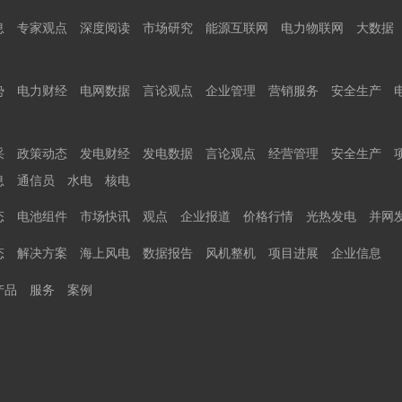
息
专家观点
深度阅读
市场研究
能源互联网
电力物联网
大数据
势
电力财经
电网数据
言论观点
企业管理
营销服务
安全生产
采
政策动态
发电财经
发电数据
言论观点
经营管理
安全生产
息
通信员
水电
核电
态
电池组件
市场快讯
观点
企业报道
价格行情
光热发电
并网
态
解决方案
海上风电
数据报告
风机整机
项目进展
企业信息
产品
服务
案例