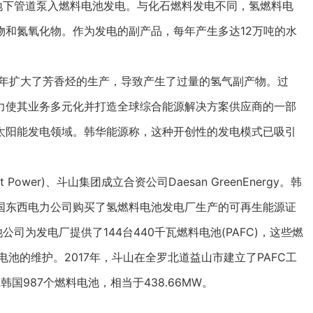
过地下管道泵入燃料电池发电。与化石燃料发电不同，氢燃料电
物和氮氧化物。作为发电的副产品，每年产生多达12万吨的水
年扩大了芳香烃的生产，导致产生了过量的氢气副产物。过
力使其业务多元化并打造全球综合能源解决方案供应商的一部
太阳能发电领域。韩华能源称，这种开创性的发电模式已吸引
ower)、斗山集团成立合资公司Daesan GreenEnergy。韩
国东西电力公司购买了氢燃料电池发电厂生产的可再生能源证
公司为发电厂提供了144台440千瓦燃料电池(PAFC)，这些燃
池的维护。2017年，斗山在全罗北道益山市建立了PAFC工
国987个燃料电池，相当于438.66MW。