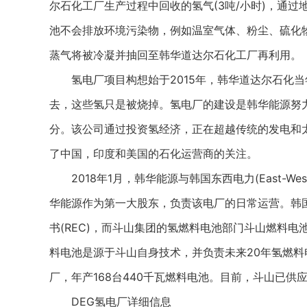
尔石化工厂生产过程中回收的氢气(3吨/小时)，通
池不会排放环境污染物，例如温室气体、粉尘、硫化
蒸气将被冷凝并抽回至韩华道达尔石化工厂再利用。
氢电厂项目构想始于2015年，韩华道达尔石化当
去，这些氢只是被烧掉。氢电厂的建设是韩华能源努
分。该公司通过投资氢经济，正在超越传统的发电和
了中国，印度和美国的石化运营商的关注。
2018年1月，韩华能源与韩国东西电力(East-West P
华能源作为第一大股东，负责该电厂的日常运营。韩
书(REC)，而斗山集团的氢燃料电池部门斗山燃料电池
料电池是源于斗山自身技术，并负责未来20年氢燃料电
厂，年产168台440千瓦燃料电池。目前，斗山已供应韩
DEG氢电厂详细信息