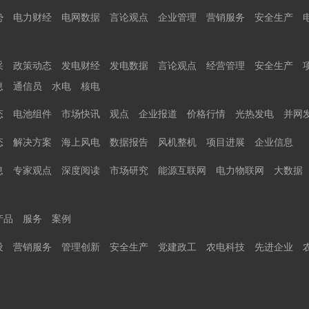
势
电力财经
电网数据
言论观点
企业管理
营销服务
安全生产
采
政策动态
发电财经
发电数据
言论观点
经营管理
安全生产
息
通信员
水电
核电
态
电池组件
市场快讯
观点
企业报道
价格行情
光热发电
并网
态
解决方案
海上风电
数据报告
风机整机
项目进展
企业信息
息
专家观点
深度阅读
市场研究
能源互联网
电力物联网
大数据
产品
服务
案例
设
营销服务
管理创新
安全生产
党建政工
农电科技
先进企业