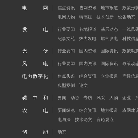
电网
焦点资讯
省网资讯
地市报道
政策形
电网人物
特高压
技术创新
设备动态
发电
行业要闻
各地报道
基层动态
一线风
纪事文苑
热力发电
燃气发电
科技信
光伏
行业要闻
国内资讯
国际资讯
政策动
风电
行业要闻
国内资讯
国际资讯
政策动
电力数字化
焦点头条
综合资讯
企业报道
产经信
典型案例
论文
碳中和
要闻
动态
专访
风采
人物
企业
农电
要闻纵览
综合资讯
地方报道
农网建
电与法
技术论文
言论观点
储能
动态