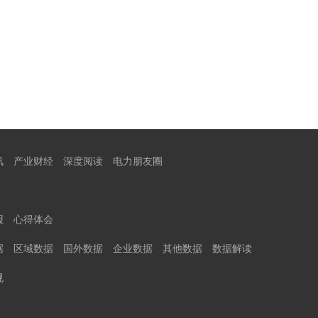
讯
产业财经
深度阅读
电力朋友圈
报
心得体会
据
区域数据
国外数据
企业数据
其他数据
数据解读
规