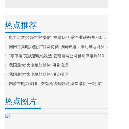
热点推荐
电力大数据为企业“增信” 福建1.6万家企业获融资780亿元
国网甘肃电力坚持“源网荷储”协同破题，推动当地能源清洁低碳转型
“零停电”完成变电站改造 云南电网公司昆明供电局110千伏车载式移动变技术破解城市老旧变电站改造难题
我国最大“火电熔盐储热”项目投运
我国最大“火电熔盐储热”项目投运
内蒙古电力集团：数智松绑赋效能 基层减负“一键清”​
热点图片