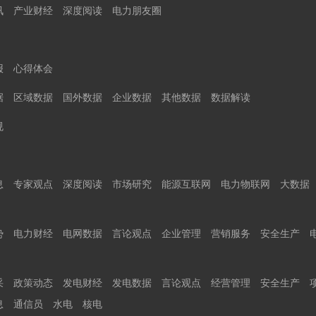
讯
产业财经
深度阅读
电力朋友圈
报
心得体会
据
区域数据
国外数据
企业数据
其他数据
数据解读
规
息
专家观点
深度阅读
市场研究
能源互联网
电力物联网
大数据
势
电力财经
电网数据
言论观点
企业管理
营销服务
安全生产
采
政策动态
发电财经
发电数据
言论观点
经营管理
安全生产
息
通信员
水电
核电