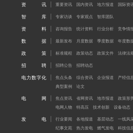
资讯
重要资讯
国内资讯
地方报道
国际资
智库
专家访谈
专家观点
智库团队
资料
咨询报告
统计资料
行业分析
竞争情
数据
最新发布
月度数据
季度数据
年度数
政策
标准规程
政策动态
政策文件
法律法
招聘
招聘公告
招聘动态
电力数字化
焦点头条
综合资讯
企业报道
产经信
典型案例
论文
电网
焦点资讯
省网资讯
地市报道
政策形
电网人物
特高压
技术创新
设备动态
发电
行业要闻
各地报道
基层动态
一线风
纪事文苑
热力发电
燃气发电
科技信