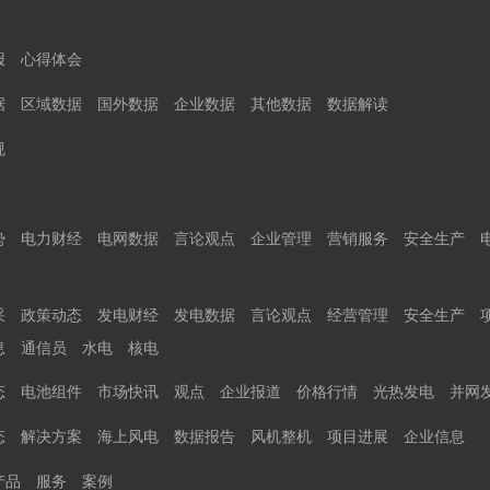
报
心得体会
据
区域数据
国外数据
企业数据
其他数据
数据解读
规
势
电力财经
电网数据
言论观点
企业管理
营销服务
安全生产
采
政策动态
发电财经
发电数据
言论观点
经营管理
安全生产
息
通信员
水电
核电
态
电池组件
市场快讯
观点
企业报道
价格行情
光热发电
并网
态
解决方案
海上风电
数据报告
风机整机
项目进展
企业信息
产品
服务
案例