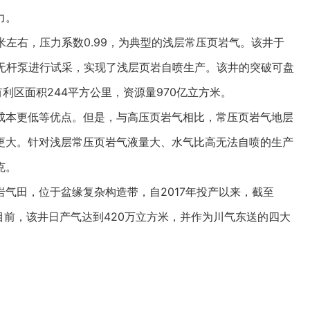
力。
米左右，压力系数0.99，为典型的浅层常压页岩气。该井于
液驱无杆泵进行试采，实现了浅层页岩自喷生产。该井的突破可盘
有利区面积244平方公里，资源量970亿立方米。
本更低等优点。但是，与高压页岩气相比，常压页岩气地层
更大。针对浅层常压页岩气液量大、水气比高无法自喷的生产
克。
田，位于盆缘复杂构造带，自2017年投产以来，截至
米。目前，该井日产气达到420万立方米，并作为川气东送的四大