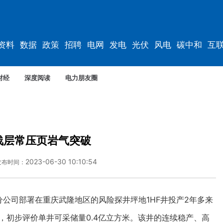
资料
数据
政策
招聘
电网
发电
光伏
风电
碳中和
互
资料
规划
财经
深度阅读
电力朋友圈
浅层常压页岩气突破
2023-06-30 10:10:54
发布时间：
公司部署在重庆武隆地区的风险探井坪地1HF井投产2年多来
米，初步评价单井可采储量0.4亿立方米。该井的连续稳产、高