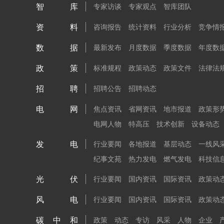
智库
专家访谈
专家观点
智库团队
资料
咨询报告
统计资料
行业分析
竞争情
数据
最新发布
月度数据
季度数据
年度数
政策
标准规程
政策动态
政策文件
法律法
招聘
招聘公告
招聘动态
电网
焦点资讯
省网资讯
地市报道
政策形
电网人物
特高压
技术创新
设备动态
发电
行业要闻
各地报道
基层动态
一线风
纪事文苑
热力发电
燃气发电
科技信
光伏
行业要闻
国内资讯
国际资讯
政策动
风电
行业要闻
国内资讯
国际资讯
政策动
碳中和
政策
动态
专访
风采
人物
企业