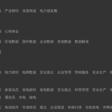
讯
产业财经
深度阅读
电力朋友圈
报
心得体会
据
区域数据
国外数据
企业数据
其他数据
数据解读
规
势
电力财经
电网数据
言论观点
企业管理
营销服务
安全生产
采
政策动态
发电财经
发电数据
言论观点
经营管理
安全生产
息
通信员
水电
核电
态
电池组件
市场快讯
观点
企业报道
价格行情
光热发电
并网