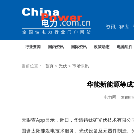
资讯
智库
规划
教培
行业要闻
国内资讯
国际资讯
政策动态
电池组件
当前位置：
首页
>
光伏
>
市场快讯
华能新能源等成
电力网
发布时
天眼查App显示，近日，华清钙钛矿光伏技术有限公
围含太阳能发电技术服务、光伏设备及元器件制造、