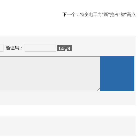
下一个：
特变电工向"新"抢占"智"高点
验证码：