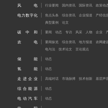
风电
行业要闻
国内资讯
国际资讯
政策动
电力数字化
焦点头条
综合资讯
企业报道
产经信
典型案例
论文
碳中和
要闻
动态
专访
风采
人物
企业
农电
要闻纵览
综合资讯
地方报道
农网建
电与法
技术论文
言论观点
储能
动态
氢能
动态
走进企业
高端对话
市场脉搏
技术创新
基层声
综合能源
动态
电动汽车
动态