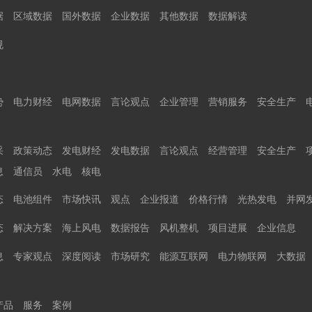
据
区域数据
国外数据
企业数据
其他数据
数据解读
规
势
电力财经
电网数据
言论观点
企业管理
营销服务
安全生产
采
政策动态
发电财经
发电数据
言论观点
经营管理
安全生产
息
通信员
水电
核电
态
电池组件
市场快讯
观点
企业报道
价格行情
光热发电
并网
态
解决方案
海上风电
数据报告
风机整机
项目进展
企业信息
息
专家观点
深度阅读
市场研究
能源互联网
电力物联网
大数据
产品
服务
案例