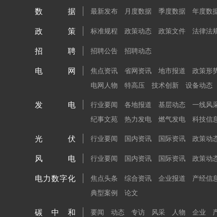
数据
最新发布
月度数据
季度数据
年度数
政策
标准规程
政策动态
政策文件
法律法
招聘
招聘公告
招聘动态
电网
焦点资讯
省网资讯
地市报道
政策形
电网人物
特高压
技术创新
设备动态
发电
行业要闻
各地报道
基层动态
一线风
纪事文苑
热力发电
燃气发电
科技信
光伏
行业要闻
国内资讯
国际资讯
政策动
风电
行业要闻
国内资讯
国际资讯
政策动
电力数字化
焦点头条
综合资讯
企业报道
产经信
典型案例
论文
碳中和
要闻
动态
专访
风采
人物
企业