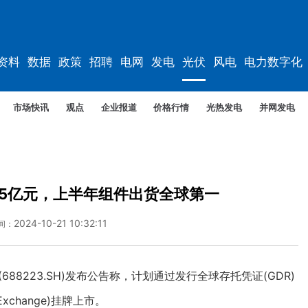
资料
数据
政策
招聘
电网
发电
光伏
风电
电力数字化
市场快讯
观点
企业报道
价格行情
光热发电
并网发电
5亿元，上半年组件出货全球第一
2024-10-21 10:32:11
间：
8223.SH)发布公告称，计划通过发行全球存托凭证(GDR)
Exchange)挂牌上市。