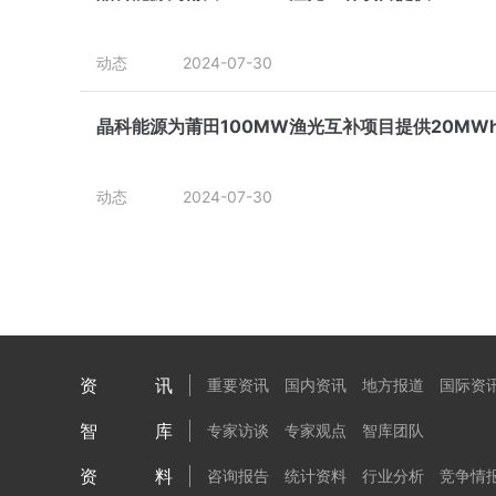
动态
2024-07-30
晶科能源为莆田100MW渔光互补项目提供20M
动态
2024-07-30
资讯
重要资讯
国内资讯
地方报道
国际资
智库
专家访谈
专家观点
智库团队
资料
咨询报告
统计资料
行业分析
竞争情