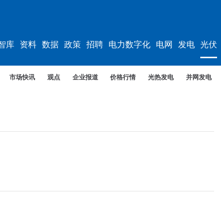
智库
资料
数据
政策
招聘
电力数字化
电网
发电
光伏
市场快讯
观点
企业报道
价格行情
光热发电
并网发电