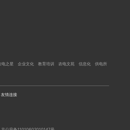
农电之星
企业文化
教育培训
农电文苑
信息化
供电所
友情连接
京公安备11010602010147号