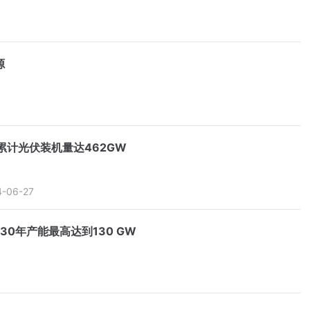
源
年累计光伏装机量达462GW
4-06-27
30年产能最高达到130 GW