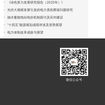
《绿色算力发展研究报告（2025年）》
光伏大规模发展引发的电力系统爬坡问题研究
抽水蓄能电站电价机制探讨及应对建议
“十四五”能源规划成绩评述及形势展望
电力体制改革成效与展望
微信公众号