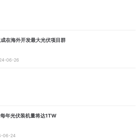
建成在海外开发最大光伏项目群
24-06-26
球每年光伏装机量将达1TW
4-06-24