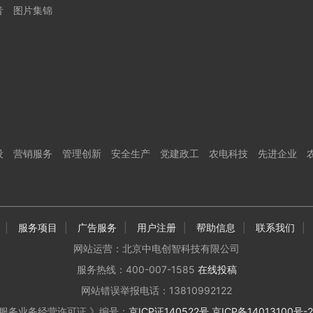
音
图片集锦
设
营销服务
管理创新
安全生产
党建政工
农电科技
先进企业
|
服务项目
|
广告服务
|
用户注册
|
帮助信息
|
联系我们
|
网站运营：北京中电创智科技有限公司
服务热线：400-007-1585
在线投稿
网站错误举报电话：13810992122
服务业务经营许可证 》编号：
京ICP证140522号
京ICP备14013100号-2