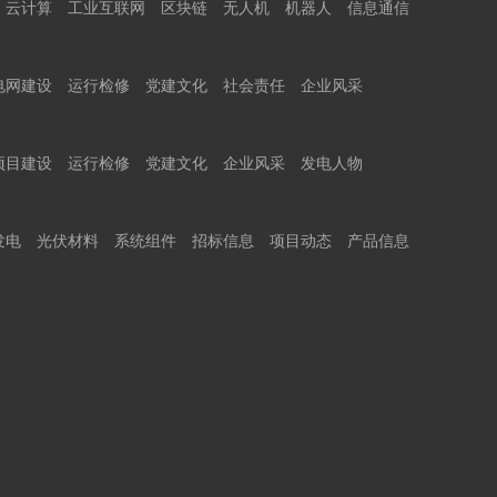
云计算
工业互联网
区块链
无人机
机器人
信息通信
电网建设
运行检修
党建文化
社会责任
企业风采
项目建设
运行检修
党建文化
企业风采
发电人物
发电
光伏材料
系统组件
招标信息
项目动态
产品信息