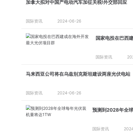
加拿大拟对中国产电动汽车加征关税!外交部回应
国际资讯
2024-06-26
国家电投在巴西
国际资讯
20
马来西亚公司将在乌兹别克斯坦建设两座光伏电站
国际资讯
2024-06-26
预测到2028年全
国际资讯
202