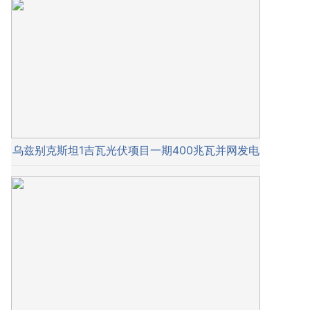
乌兹别克斯坦1吉瓦光伏项目一期400兆瓦并网发电