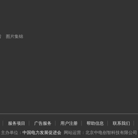
音
图片集锦
|
服务项目
|
广告服务
|
用户注册
|
帮助信息
|
联系我们
|
主办单位：
中国电力发展促进会
网站运营：北京中电创智科技有限公司