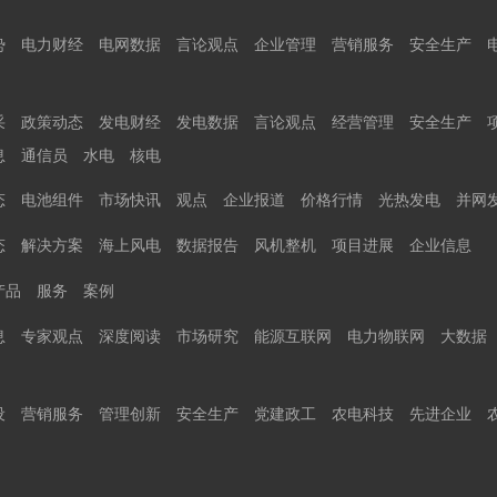
势
电力财经
电网数据
言论观点
企业管理
营销服务
安全生产
采
政策动态
发电财经
发电数据
言论观点
经营管理
安全生产
息
通信员
水电
核电
态
电池组件
市场快讯
观点
企业报道
价格行情
光热发电
并网
态
解决方案
海上风电
数据报告
风机整机
项目进展
企业信息
产品
服务
案例
息
专家观点
深度阅读
市场研究
能源互联网
电力物联网
大数据
设
营销服务
管理创新
安全生产
党建政工
农电科技
先进企业