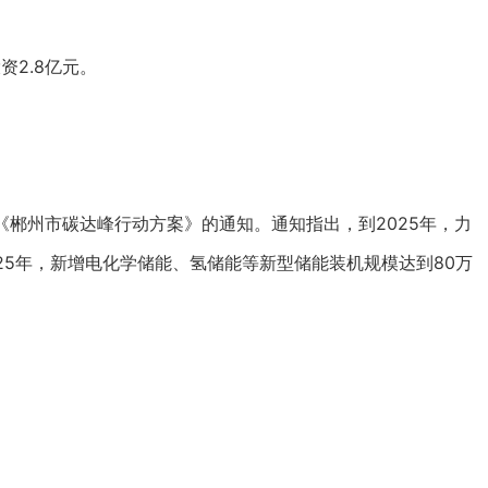
资2.8亿元。
《郴州市碳达峰行动方案》的通知。通知指出，到2025年，力
25年，新增电化学储能、氢储能等新型储能装机规模达到80万