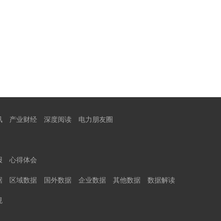
讯
产业财经
深度阅读
电力朋友圈
报
心得体会
据
区域数据
国外数据
企业数据
其他数据
数据解读
规