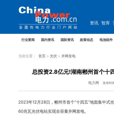
资讯
智库
综能
电车
行业要闻
国内资讯
国际资讯
政策动态
电池组件
当前位置：
首页
>
光伏
>
并网发电
总投资2.8亿元!湖南郴州首个
电力网
发布时
2023年12月28日，郴州市首个“十四五”地面集
60兆瓦光伏电站实现全容量并网发电。