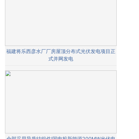
福建将乐西彦水厂厂房屋顶分布式光伏发电项目正
式并网发电
全部采用异质结组件!国电投新能源200MW光伏电