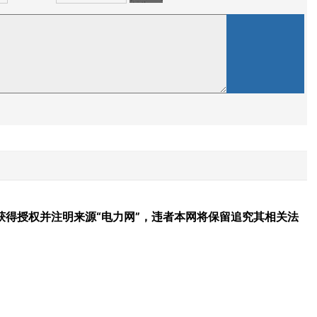
得授权并注明来源“电力网”，违者本网将保留追究其相关法