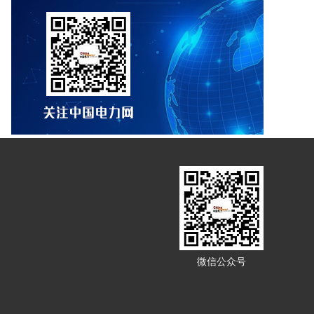
微信公众号