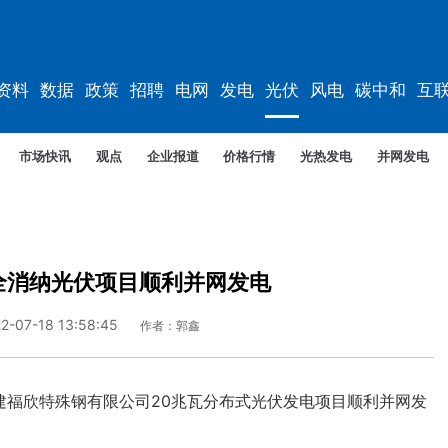
资料
数据
政策
招聘
电网
发电
光伏
风电
碳中和
互
资料
规划
市场快讯
观点
企业报道
价格行情
光热发电
并网发电
全消纳光伏项目顺利并网发电
2-07-18 13:58:45
作者：郭鑫
建福欣特殊钢有限公司20兆瓦分布式光伏发电项目顺利并网发