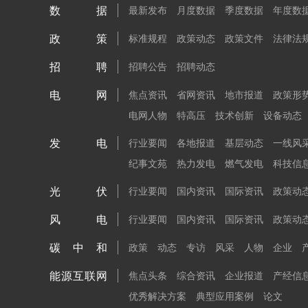
数据
最新发布
月度数据
季度数据
年度数
政策
标准规程
政策动态
政策文件
法律法
招聘
招聘公告
招聘动态
电网
焦点资讯
省网资讯
地市报道
政策形
电网人物
特高压
技术创新
设备动态
发电
行业要闻
各地报道
基层动态
一线风
纪事文苑
热力发电
燃气发电
科技信
光伏
行业要闻
国内资讯
国际资讯
政策动
风电
行业要闻
国内资讯
国际资讯
政策动
碳中和
政策
动态
专访
风采
人物
企业
能源互联网
焦点头条
综合资讯
企业报道
产经信
优秀解决方案
典型应用案例
论文