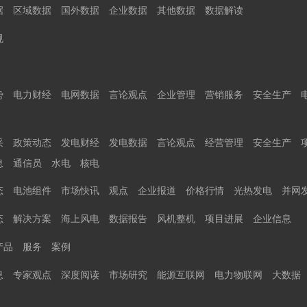
据
区域数据
国外数据
企业数据
其他数据
数据解读
规
势
电力财经
电网数据
言论观点
企业管理
营销服务
安全生产
采
政策动态
发电财经
发电数据
言论观点
经营管理
安全生产
息
通信员
水电
核电
态
电池组件
市场快讯
观点
企业报道
价格行情
光热发电
并网
态
解决方案
海上风电
数据报告
风机整机
项目进展
企业信息
产品
服务
案例
息
专家观点
深度阅读
市场研究
能源互联网
电力物联网
大数据