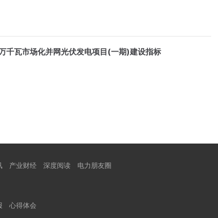
0万千瓦市场化并网光伏发电项目(一期)建设指标
讯
产业财经
深度阅读
电力朋友圈
报
心得体会