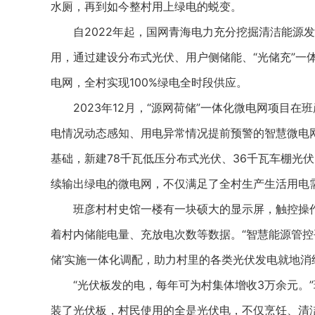
水厕，再到如今整村用上绿电的蜕变。
自2022年起，国网青海电力充分挖掘清洁能源发
用，通过建设分布式光伏、用户侧储能、“光储充”一
电网，全村实现100%绿电全时段供应。
2023年12月，“源网荷储”一体化微电网项目在
电情况动态感知、用电异常情况提前预警的智慧微电网
基础，新建78千瓦低压分布式光伏、36千瓦车棚光伏
续输出绿电的微电网，不仅满足了全村生产生活用电
班彦村村史馆一楼有一块硕大的显示屏，触控操作屏
着村内储能电量、充放电次数等数据。“智慧能源管控
储’实施一体化调配，助力村里的各类光伏发电就地消
“光伏板发的电，每年可为村集体增收3万余元。”
装了光伏板，村民使用的全是光伏电，不仅烹饪、清