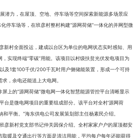
展潜力，在屋顶、空地、停车场等空间探索新能源多场景应
体化停车场等，在班彦村整村构建“源网荷储”一体化的并网型微
班彦新村全面投运，建成以台区为单位的电网状态实时感知、用
，实现终端“零碳”用能。该项目以村级扶贫光伏发电项目为
以及1套100千伏/200千瓦时用户侧储能装置，形成一个可持
需求，余电还能送上大电网。
上的“源网荷储”微电网一体化智慧能源管控平台清晰显示
平台是微电网项目的重要组成部分。该平台对全村‘源网荷
纳和平衡。”海东供电公司发展策划部主任杨素民介绍。
班彦新村党支部书记仲关因保介绍。全村家家户户的屋顶都安
洁取暖及交通出行等方面是清洁用能，平均每户每年还能获得