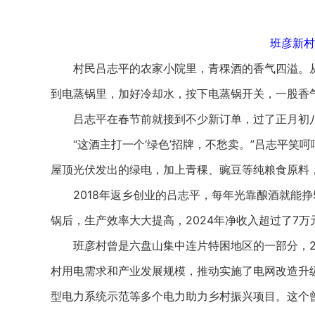
班彦新村
村民吕志平的农家小院里，青稞酒的香气四溢。从
到电蒸锅里，加好冷却水，按下电蒸锅开关，一股香
吕志平在春节前就接到不少新订单，过了正月初八
“这酒主打一个‘绿色’招牌，不愁卖。”吕志平笑
屋顶光伏发出的绿电，加上青稞、豌豆等纯粮食原料
2018年返乡创业的吕志平，每年光靠酿酒就能挣5
锅后，生产效率大大提高，2024年净收入超过了7万
班彦村曾是六盘山集中连片特困地区的一部分，20
村用电需求和产业发展规模，推动实施了电网改造升级
型电力系统示范等多个电力助力乡村振兴项目。这个