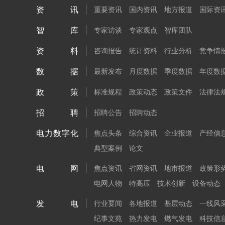
资讯
重要资讯
国内资讯
地方报道
国际资
智库
专家访谈
专家观点
智库团队
资料
咨询报告
统计资料
行业分析
竞争情
数据
最新发布
月度数据
季度数据
年度数
政策
标准规程
政策动态
政策文件
法律法
招聘
招聘公告
招聘动态
电力数字化
焦点头条
综合资讯
企业报道
产经信
典型案例
论文
电网
焦点资讯
省网资讯
地市报道
政策形
电网人物
特高压
技术创新
设备动态
发电
行业要闻
各地报道
基层动态
一线风
纪事文苑
热力发电
燃气发电
科技信