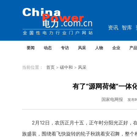
资讯
智库
教培
农电
要闻
动态
专访
风采
人物
企业
产
当前位置：
首页
>
碳中和
>
风采
有了“源网荷储”一体
国家电网报
发布
2月12日，农历正月十五，正午时分阳光正好，在
族盛装，围绕着飞快旋转的轮子秋跳着安召舞，整个