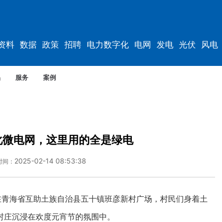
资料
数据
政策
招聘
电力数字化
电网
发电
光伏
风电
品
服务
案例
化微电网，这里用的全是绿电
2025-02-14 08:53:38
时间：
青海省互助土族自治县五十镇班彦新村广场，村民们身着土
村庄沉浸在欢度元宵节的氛围中。