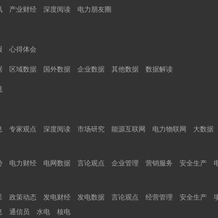
讯
产业财经
深度阅读
电力朋友圈
报
心得体会
据
区域数据
国外数据
企业数据
其他数据
数据解读
规
息
专家观点
深度阅读
市场研究
能源互联网
电力物联网
大数据
势
电力财经
电网数据
言论观点
企业管理
营销服务
安全生产
采
政策动态
发电财经
发电数据
言论观点
经营管理
安全生产
息
通信员
水电
核电