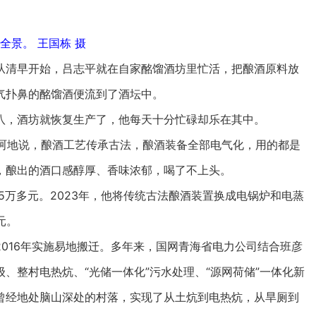
全景。 王国栋 摄
清早开始，吕志平就在自家酩馏酒坊里忙活，把酿酒原料放
气扑鼻的酩馏酒便流到了酒坛中。
，酒坊就恢复生产了，他每天十分忙碌却乐在其中。
呵呵地说，酿酒工艺传承古法，酿酒装备全部电气化，用的都是
，酿出的酒口感醇厚、香味浓郁，喝了不上头。
万多元。2023年，他将传统古法酿酒装置换成电锅炉和电蒸
元。
16年实施易地搬迁。多年来，国网青海省电力公司结合班彦
、整村电热炕、“光储一体化”污水处理、“源网荷储”一体化新
曾经地处脑山深处的村落，实现了从土炕到电热炕，从旱厕到