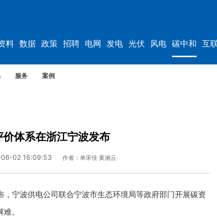
资料
数据
政策
招聘
电网
发电
光伏
风电
碳中和
互
资料
规划
品
服务
案例
评价体系在浙江宁波发布
-06-02 16:09:53
作者：单宋佳 黄湘云
，宁波供电公司联合宁波市生态环境局等政府部门开展碳资
解难。