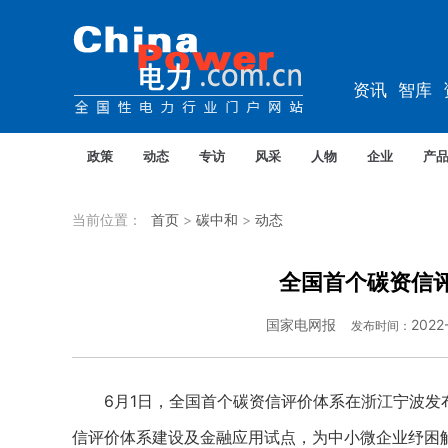
资讯
智库
综能
电车
政策
动态
专访
风采
人物
企业
产
当前位置：
首页
>
碳中和
>
动态
全国首个碳资信
国家电网报
2022
发布时间：
6月1日，全国首个碳资信评价体系在浙江宁波发布
信评价体系建设及金融应用试点，为中小微企业纾困