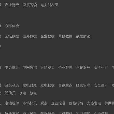
讯
产业财经
深度阅读
电力朋友圈
报
心得体会
据
区域数据
国外数据
企业数据
其他数据
数据解读
规
势
电力财经
电网数据
言论观点
企业管理
营销服务
安全生产
采
政策动态
发电财经
发电数据
言论观点
经营管理
安全生产
息
通信员
水电
核电
态
电池组件
市场快讯
观点
企业报道
价格行情
光热发电
并网
态
解决方案
海上风电
数据报告
风机整机
项目进展
企业信息