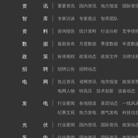
资讯
重要资讯
国内资讯
地方报道
国际资
智库
专家访谈
专家观点
智库团队
资料
咨询报告
统计资料
行业分析
竞争情
数据
最新发布
月度数据
季度数据
年度数
政策
标准规程
政策动态
政策文件
法律法
招聘
招聘公告
招聘动态
电网
焦点资讯
省网资讯
地市报道
政策形
电网人物
特高压
技术创新
设备动态
发电
行业要闻
各地报道
基层动态
一线风
纪事文苑
热力发电
燃气发电
科技信
光伏
行业要闻
国内资讯
国际资讯
政策动
风电
行业要闻
国内资讯
国际资讯
政策动