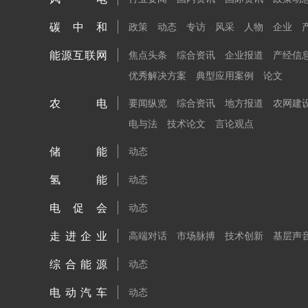
碳中和
政策
动态
专访
风采
人物
企业
能源互联网
焦点头条
综合资讯
企业报道
产经信
优秀解决方案
典型应用案例
论文
农电
要闻纵览
综合资讯
地方报道
农网建
电与法
技术论文
言论观点
储能
动态
氢能
动态
电促会
动态
走进企业
高端对话
市场脉搏
技术创新
基层声
综合能源
动态
电动汽车
动态