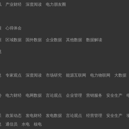
讯
产业财经
深度阅读
电力朋友圈
报
心得体会
据
区域数据
国外数据
企业数据
其他数据
数据解读
规
息
专家观点
深度阅读
市场研究
能源互联网
电力物联网
大数据
势
电力财经
电网数据
言论观点
企业管理
营销服务
安全生产
采
政策动态
发电财经
发电数据
言论观点
经营管理
安全生产
息
通信员
水电
核电