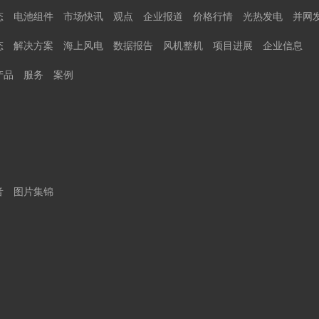
态
电池组件
市场快讯
观点
企业报道
价格行情
光热发电
并网
态
解决方案
海上风电
数据报告
风机整机
项目进展
企业信息
产品
服务
案例
音
图片集锦