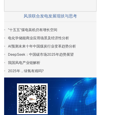
风浪联合发电发展现状与思考
“十五五”煤电装机仍有增长空间
电化学储能商业应用场景及经济性分析
AI预测未来十年中国煤炭行业变革趋势分析
DeepSeek：中国碳市场2025年趋势展望
我国风电产业链解析
2025年，绿氢有戏吗?