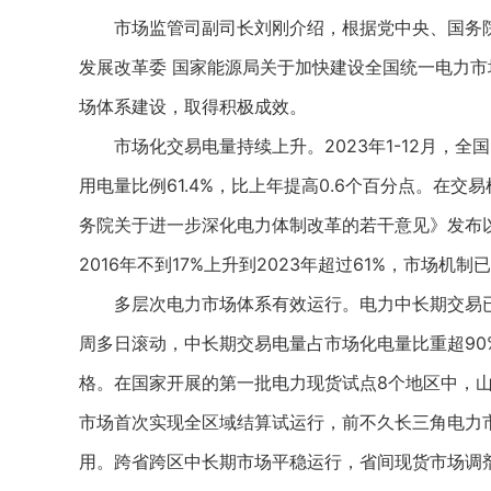
市场监管司副司长刘刚介绍，根据党中央、国务院
发展改革委 国家能源局关于加快建设全国统一电力
场体系建设，取得积极成效。
市场化交易电量持续上升。2023年1-12月，全国
用电量比例61.4%，比上年提高0.6个百分点。在交易
务院关于进一步深化电力体制改革的若干意见》发布
2016年不到17%上升到2023年超过61%，市场
多层次电力市场体系有效运行。电力中长期交易已
周多日滚动，中长期交易电量占市场化电量比重超90
格。在国家开展的第一批电力现货试点8个地区中，
市场首次实现全区域结算试运行，前不久长三角电力市
用。跨省跨区中长期市场平稳运行，省间现货市场调