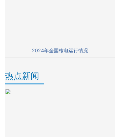
2024年全国核电运行情况
热点新闻