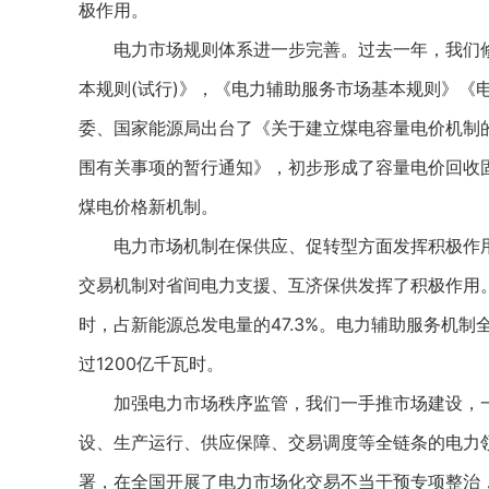
极作用。
电力市场规则体系进一步完善。过去一年，我们修
本规则(试行)》，《电力辅助服务市场基本规则》《
委、国家能源局出台了《关于建立煤电容量电价机制
围有关事项的暂行通知》，初步形成了容量电价回收
煤电价格新机制。
电力市场机制在保供应、促转型方面发挥积极作用
交易机制对省间电力支援、互济保供发挥了积极作用。
时，占新能源总发电量的47.3%。电力辅助服务机制
过1200亿千瓦时。
加强电力市场秩序监管，我们一手推市场建设，一手
设、生产运行、供应保障、交易调度等全链条的电力
署，在全国开展了电力市场化交易不当干预专项整治