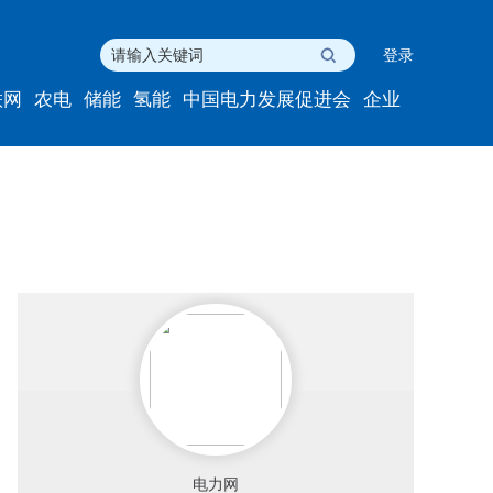
登录
联网
农电
储能
氢能
中国电力发展促进会
企业
电力网