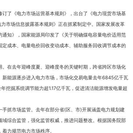
订了《电力市场运营基本规则》，出台了《电力现货市场基
电力市场信息披露基本规则》正在抓紧制定中。国家发展改革
的通知》，国家能源局印发了《关于明确煤电容量电价适用范
固定成本、电量电价回收变动成本、辅助服务回收调节成本的
。在去年迎峰度夏、迎峰度冬的关键时期，跨省跨区市场化
新能源逐步进入电力市场，市场化交易电量去年6845亿千瓦
全年挖掘系统调节能力超1.17亿千瓦，促进清洁能源增发电量超
抓市场监管。去年在部分省(区、市)开展涵盖电力规划建
领域综合监管，强化监管权威，推进问题整改。根据国务院部
，着力规范电力市场秩序。