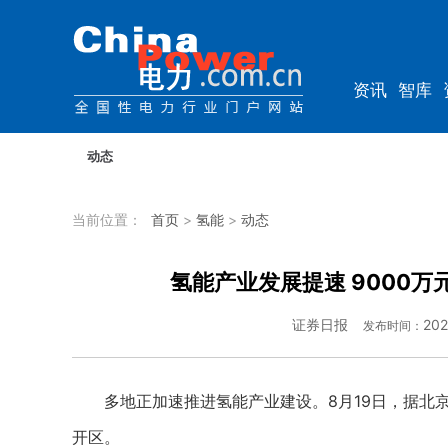
资讯
智库
规划
教培
动态
当前位置：
首页
>
氢能
>
动态
氢能产业发展提速 9000
证券日报
202
发布时间：
多地正加速推进氢能产业建设。8月19日，据北京
开区。