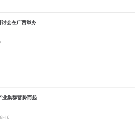
研讨会在广西举办
9
能产业集群蓄势而起
8-16