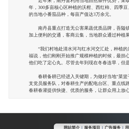
近年来，南丹县利用当地自然条件优势，采取“
年，300多亩核心区种植的沃柑、西红柿、四季豆
的当地小番茄品种，每亩产值达3万余元。
南丹县重点打造无公害果蔬优质品牌，吾隘镇
加上便利的交通，客商云集，当地群众通过种植
“我们村地处清水河与红水河交汇处，种植的瓜
福说，他们刚刚开始推广规模种植的时候，最担
他们吃了定心丸。尽管去年到现在冬春连旱，但
春耕备耕已经进入关键期，为做好当地“菜篮子”
支党员服务队，对春耕生产的配电台区、重点线
春耕春灌提供快捷、优质的服务，让群众用上放心电
网站简介
|
服务项目
|
广告服务
|
用