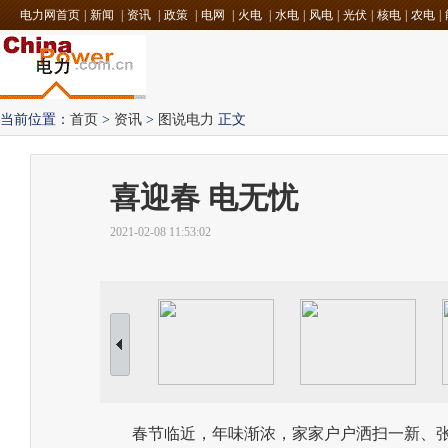
电力网首页
|
新闻
|
资讯
|
政策
|
电网
|
火电
|
水电
|
风电
|
光伏
|
核电
|
农电
|
当前位置：
首页
>
资讯
>
图说电力
正文
喜迎春 电无忧
2021-02-08 11:53:02
春节临近，年味渐浓，家家户户洒扫一新、张