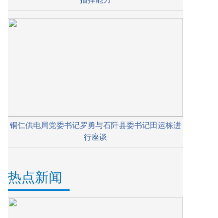
铜仁供电局党委书记罗勇与石阡县委书记田运栋进
行座谈
热点新闻