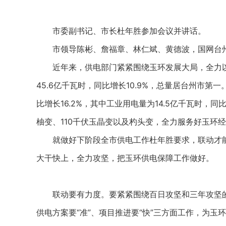
市委副书记、市长杜年胜参加会议并讲话。
市领导陈彬、詹福章、林仁斌、黄德波，国网台州
近年来，供电部门紧紧围绕玉环发展大局，全力以赴
45.6亿千瓦时，同比增长10.9%，总量居台州市第
比增长16.2%，其中工业用电量为14.5亿千瓦时，同
柚变、110千伏玉晶变以及杓头变，全力服务好玉环
就做好下阶段全市供电工作杜年胜要求，联动才能
大干快上，全力攻坚，把玉环供电保障工作做好。
联动要有力度。要紧紧围绕百日攻坚和三年攻坚的目
供电方案要“准”、项目推进要“快”三方面工作，为