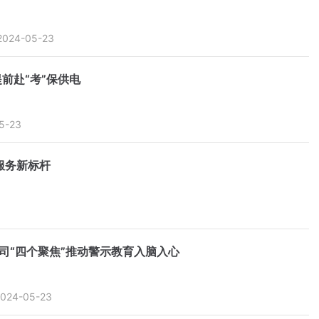
2024-05-23
前赴“考”保供电
5-23
服务新标杆
司“四个聚焦”推动警示教育入脑入心
024-05-23