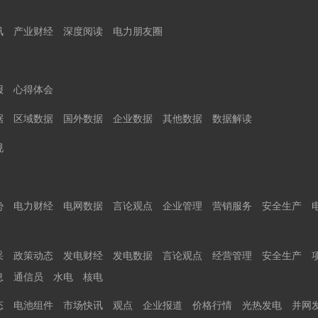
讯
产业财经
深度阅读
电力朋友圈
报
心得体会
据
区域数据
国外数据
企业数据
其他数据
数据解读
规
势
电力财经
电网数据
言论观点
企业管理
营销服务
安全生产
采
政策动态
发电财经
发电数据
言论观点
经营管理
安全生产
息
通信员
水电
核电
态
电池组件
市场快讯
观点
企业报道
价格行情
光热发电
并网