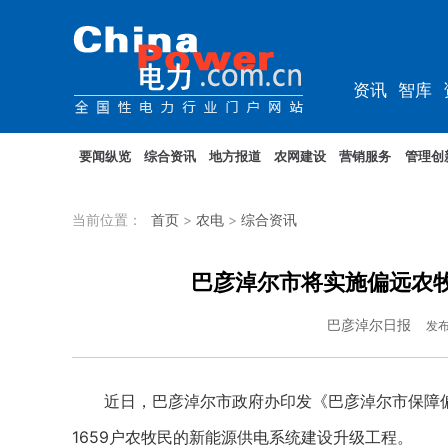
资讯
智库
综能
电车
要闻纵览
综合资讯
地方报道
农网建设
营销服务
管理创
当前位置：
首页
>
农电
>
综合资讯
巴彦淖尔市将实施偏远农
巴彦淖尔日报
发
近日，巴彦淖尔市政府办印发《巴彦淖尔市保障偏
1659户农牧民的新能源供电系统建设升级工程。