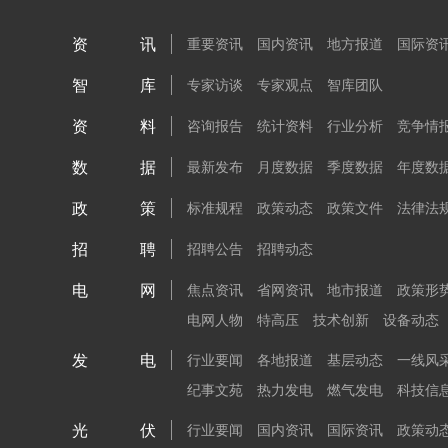
资讯
重要资讯
国内资讯
地方报道
国际资
智库
专家访谈
专家观点
智库团队
资料
咨询报告
统计资料
行业分析
竞争情
数据
最新发布
月度数据
季度数据
年度数
政策
标准规程
政策动态
政策文件
法律法
招聘
招聘公告
招聘动态
电网
焦点资讯
省网资讯
地市报道
政策形
电网人物
特高压
技术创新
设备动态
发电
行业要闻
各地报道
基层动态
一线风
纪事文苑
热力发电
燃气发电
科技信
光伏
行业要闻
国内资讯
国际资讯
政策动