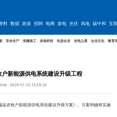
资料
数据
政策
招聘
电网
发电
光伏
风电
碳中和
互
资料
规划
新
安全生产
党建政工
农电科技
先进企业
农电之星
企业文化
教育
牧户新能源供电系统建设升级工程
2024-01-02 12:59:25
布时间：
远农牧户新能源供电系统建设升级方案》。方案明确将实施