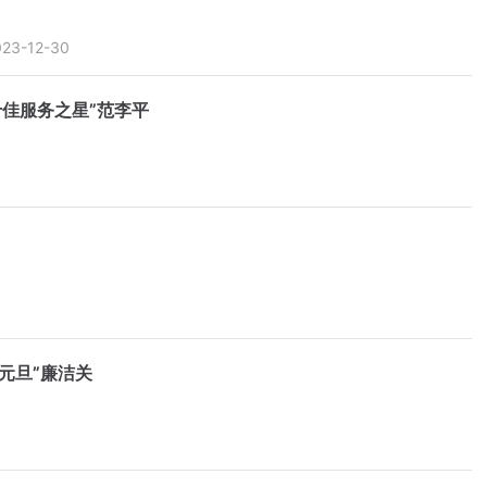
023-12-30
十佳服务之星”范李平
元旦”廉洁关