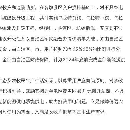
牧户和边防哨所。在各旗县区入户摸排基础上，对不具备电
系统建设升级工程，共计实施乌拉特前旗、乌拉特中旗、乌拉
电系统建设升级工程。经摸排，临河区、杭锦后旗、五原县不涉
建设升级任务以自治区军民融合办提供清单为准，并由自治区
，由自治区、市、用户按照70%∶15%∶15%的比例进行分
全部由自治区财政保障。计划2024年底前完成全部新能源供
态及农牧民生产生活实际，以尊重用户意向为原则。对禁牧
行积极引导，鼓励其搬迁至电网覆盖区域;对无搬迁意愿、不具
过新能源供电系统供电，助力解决用电问题。立足保障偏远农
同时使用的需要，又满足农牧户铡草等基本生产需求。