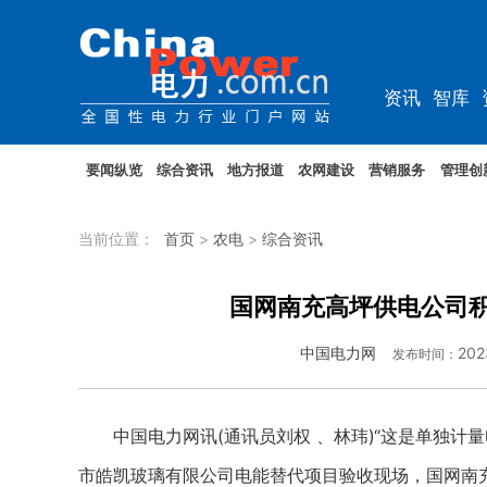
资讯
智库
综能
电车
要闻纵览
综合资讯
地方报道
农网建设
营销服务
管理创
当前位置：
首页
>
农电
>
综合资讯
国网南充高坪供电公司积
中国电力网
202
发布时间：
中国电力网讯(通讯员刘权 、林玮)“这是单独计量电窑
市皓凯玻璃有限公司电能替代项目验收现场，国网南