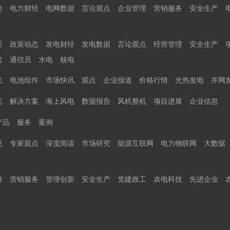
势
电力财经
电网数据
言论观点
企业管理
营销服务
安全生产
采
政策动态
发电财经
发电数据
言论观点
经营管理
安全生产
息
通信员
水电
核电
态
电池组件
市场快讯
观点
企业报道
价格行情
光热发电
并网
态
解决方案
海上风电
数据报告
风机整机
项目进展
企业信息
产品
服务
案例
息
专家观点
深度阅读
市场研究
能源互联网
电力物联网
大数据
设
营销服务
管理创新
安全生产
党建政工
农电科技
先进企业