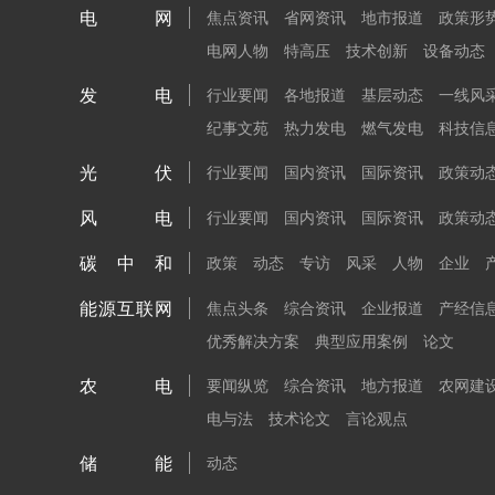
电网
焦点资讯
省网资讯
地市报道
政策形
电网人物
特高压
技术创新
设备动态
发电
行业要闻
各地报道
基层动态
一线风
纪事文苑
热力发电
燃气发电
科技信
光伏
行业要闻
国内资讯
国际资讯
政策动
风电
行业要闻
国内资讯
国际资讯
政策动
碳中和
政策
动态
专访
风采
人物
企业
能源互联网
焦点头条
综合资讯
企业报道
产经信
优秀解决方案
典型应用案例
论文
农电
要闻纵览
综合资讯
地方报道
农网建
电与法
技术论文
言论观点
储能
动态