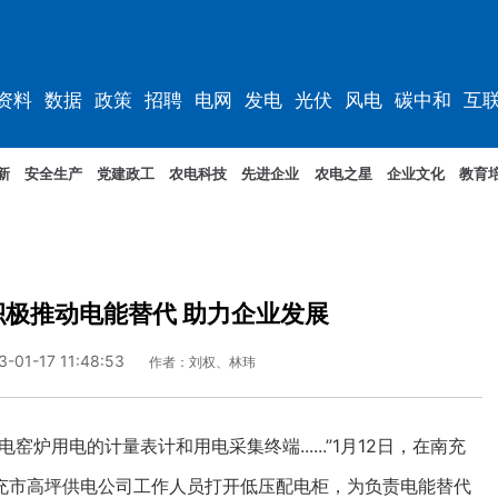
资料
数据
政策
招聘
电网
发电
光伏
风电
碳中和
互
资料
规划
新
安全生产
党建政工
农电科技
先进企业
农电之星
企业文化
教育
极推动电能替代 助力企业发展
3-01-17 11:48:53
作者：刘权、林玮
炉用电的计量表计和用电采集终端......”1月12日，在南充
充市高坪供电公司工作人员打开低压配电柜，为负责电能替代