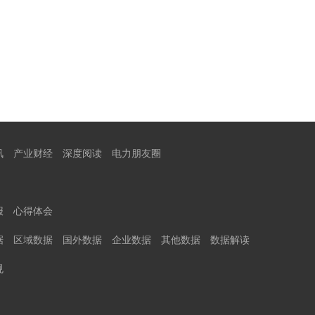
讯
产业财经
深度阅读
电力朋友圈
报
心得体会
据
区域数据
国外数据
企业数据
其他数据
数据解读
规