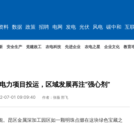
资料
数据
政策
招聘
电网
发电
光伏
风电
碳中和
互
资料
规划
新
安全生产
党建政工
农电科技
先进企业
农电之星
企业文化
教育
电力项目投运，区域发展再注“强心剂”
2-07-01 09:09:40
作者：张薇 邢飞
旎。昆区金属深加工园区如一颗明珠点缀在这块绿色宝藏之