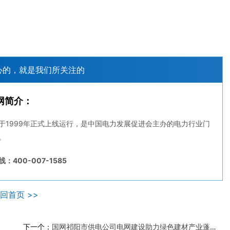
心的，就是我们所关注的
网简介：
于1999年正式上线运行，是中国电力发展促进会主办的电力行业门
。
：400-007-1585
回首页 >>
下一个：
国网祁阳市供电公司电网建设助力绿色建材产业蓬勃发展