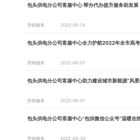
包头供电分公司客服中心 帮办代办提升服务助发展
营销服务
2022-06-14
包头供电分公司客服中心全力护航2022年全市高考
营销服务
2022-06-07
包头供电分公司客服中心助力建设城市新能源“风景
营销服务
2022-06-01
包头供电分公司客服中心“包供微信公众号”温暖在
营销服务
2022-05-30