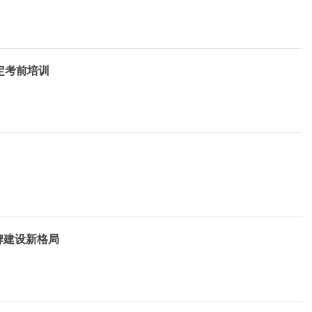
定考前培训
牌建设新格局