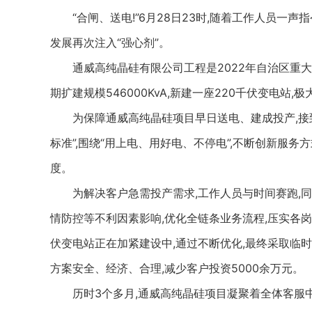
“合闸、送电!”6月28日23时,随着工作人员一声
发展再次注入“强心剂”。
通威高纯晶硅有限公司工程是2022年自治区重大
期扩建规模546000KvA,新建一座220千伏变电
为保障通威高纯晶硅项目早日送电、建成投产,接到
标准”,围绕“用上电、用好电、不停电”,不断创新服
度。
为解决客户急需投产需求,工作人员与时间赛跑,同
情防控等不利因素影响,优化全链条业务流程,压实各岗
伏变电站正在加紧建设中,通过不断优化,最终采取临时
方案安全、经济、合理,减少客户投资5000余万元。
历时3个多月,通威高纯晶硅项目凝聚着全体客服中