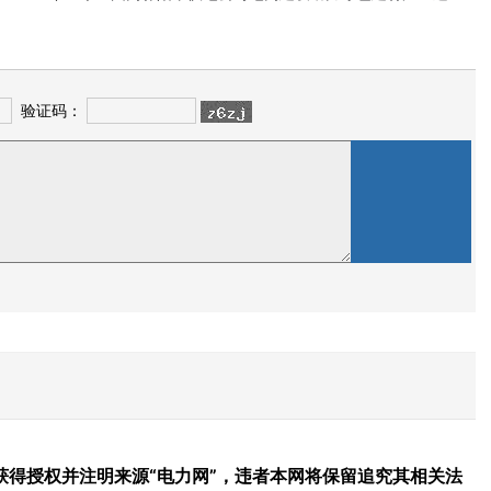
验证码：
得授权并注明来源“电力网”，违者本网将保留追究其相关法