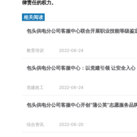
律责任的权力。
相关阅读
包头供电分公司客服中心联合开展职业技能等级鉴
教育培训
2022-06-24
包头供电分公司客服中心：以党建引领 让安全入心
党建政工
2022-06-24
包头供电分公司客服中心开创“蒲公英”志愿服务品
综合资讯
2022-06-20