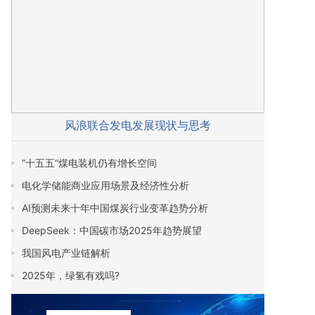
风浪联合发电发展现状与思考
“十五五”煤电装机仍有增长空间
电化学储能商业应用场景及经济性分析
AI预测未来十年中国煤炭行业变革趋势分析
DeepSeek：中国碳市场2025年趋势展望
我国风电产业链解析
2025年，绿氢有戏吗?