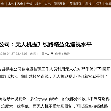
火电
|
水电
|
风电
|
光伏
|
核电
|
农电
|
能源互联
|
节能环保
|
科技
|
招聘
|
会
公司：无人机提升线路精益化巡视水平
20-04-27 23:48:03 来源：
中国电力网
作者：杨云
县供电公司输电运检班工作人员利用无人机对35千伏泸下I回开
刀跋山涉水、翻山越岭的巡线，无人机巡视让他们着实感受到了
廊地形环境复杂，多位于高山峻岭，沿线部分区段几乎没有巡视
、难度大，效率低。而无人机不受地形限制，可以高空拍摄线路