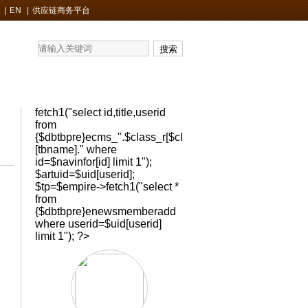
展
|
EN
|
供应链商务平台
fetch1("select id,title,userid
from
{$dbtbpre}ecms_".$class_r[$classid]
[tbname]." where
id=$navinfor[id] limit 1");
$artuid=$uid[userid];
$tp=$empire->fetch1("select *
from
{$dbtbpre}enewsmemberadd
where userid=$uid[userid]
limit 1"); ?>