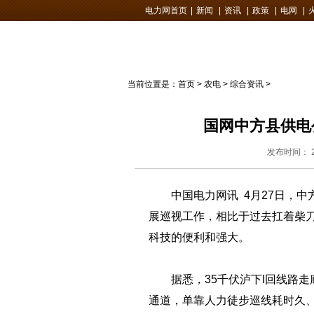
电力网首页
|
新闻
|
资讯
|
政策
|
电网
|
当前位置是：
首页
>
农电
>
综合资讯
>
国网中方县供电
发布时间： 20
中国电力网讯 4月27日，中方
展巡视工作，相比于过去扛着柴
科技的便利和强大。
据悉，35千伏泸下I回线路走
通道，单靠人力徒步巡线耗时久