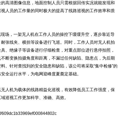
位的高清图像信息，地面控制人员只需根据回传实况就能发现和
巡视人员的工作量的同时极大的提高了线路巡视的工作效率和质
视现场，一架无人机在工作人员的操控下缓缓升空，逐步靠近导
、耐张线夹、横担等设备进行飞巡。同时，工作人员对无人机拍
金具、绝缘子等设备进行仔细检查，对重点部位进行悬停拍照，
机不断变换拍摄角度和距离，不漏过任何缺陷、隐患点，为后期
料。针对查找到的安全隐患和缺陷，该公司将采取“集中检修”的
路安全运行水平，为电网迎峰度夏奠定基础。
人机为载体的线路精益化巡视，有效降低员工工作强度，保
区域巡视工作更加科学、准确、高效。
om/f/609dc1b33969ef000844802c