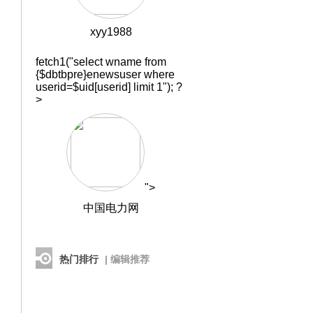
xyy1988
fetch1("select wname from
{$dbtbpre}enewsuser where
userid=$uid[userid] limit 1"); ?
>
">
中国电力网
热门排行
| 编辑推荐