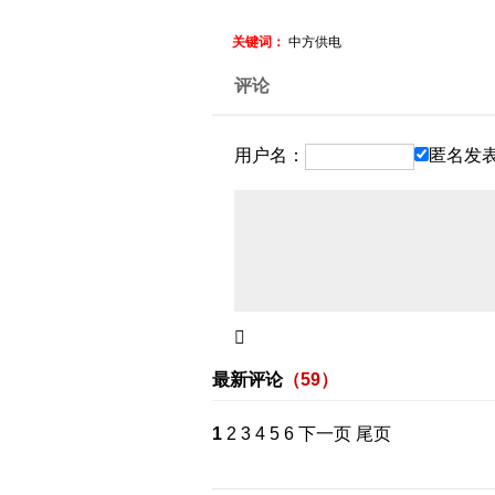
关键词：
中方供电
评论
用户名：
匿名发

最新评论
（
59
）
1
2
3
4
5
6
下一页
尾页