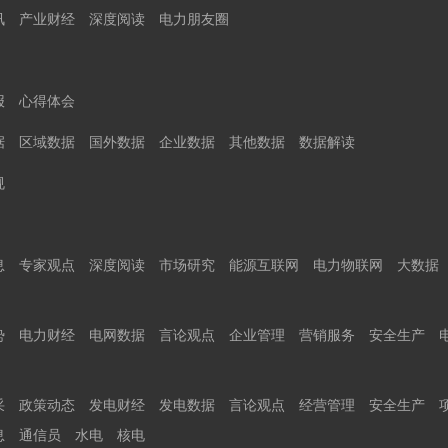
讯
产业财经
深度阅读
电力朋友圈
报
心得体会
据
区域数据
国外数据
企业数据
其他数据
数据解读
规
息
专家观点
深度阅读
市场研究
能源互联网
电力物联网
大数据
势
电力财经
电网数据
言论观点
企业管理
营销服务
安全生产
采
政策动态
发电财经
发电数据
言论观点
经营管理
安全生产
息
通信员
水电
核电