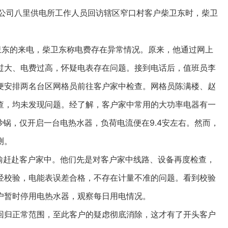
电公司八里供电所工作人员回访辖区窄口村客户柴卫东时，柴卫
卫东的来电，柴卫东称电费存在异常情况。原来，他通过网上
量过大、电费过高，怀疑电表存在问题。接到电话后，值班员李
便安排两名台区网格员前往客户家中检查。网格员陈满楼、赵
查，均未发现问题。经了解，客户家中常用的大功率电器有一
炒锅，仅开启一台电热水器，负荷电流便在9.4安左右。然而，
。​
瑜赶赴客户家中。他们先是对客户家中线路、设备再度检查，
经校验，电能表误差合格，不存在计量不准的问题。看到校验
暂时停用电热水器，观察每日用电情况。​
回归正常范围，至此客户的疑虑彻底消除，这才有了开头客户