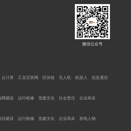
微信公众号
云计算
工业互联网
区块链
无人机
机器人
信息通信
电网建设
运行检修
党建文化
社会责任
企业风采
项目建设
运行检修
党建文化
企业风采
发电人物