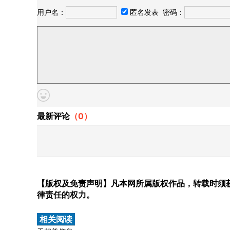
用户名：
匿名发表
密码：
最新评论
（
0
）
【版权及免责声明】凡本网所属版权作品，转载时须获
律责任的权力。
相关阅读