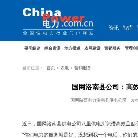
资讯
智库
教培
农电
要闻纵览
综合资讯
地方报道
农网建设
营销服务
管理创
当前位置：
首页
>
农电
>
营销服务
国网洛南县公司：高效
国网陕西电力洛南县供电公司
发
近日，国网洛南县供电公司八里供电所凭借高效且贴
“你们电力的服务就是好，没想到我一个电话，你们