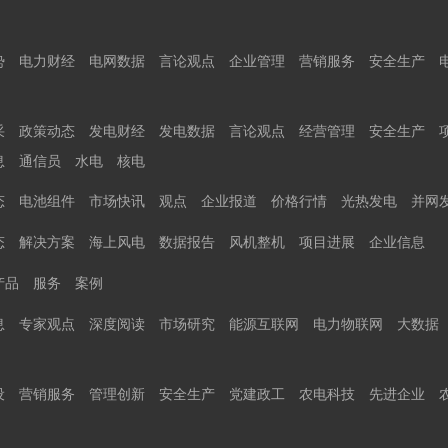
势
电力财经
电网数据
言论观点
企业管理
营销服务
安全生产
采
政策动态
发电财经
发电数据
言论观点
经营管理
安全生产
息
通信员
水电
核电
态
电池组件
市场快讯
观点
企业报道
价格行情
光热发电
并网
态
解决方案
海上风电
数据报告
风机整机
项目进展
企业信息
产品
服务
案例
息
专家观点
深度阅读
市场研究
能源互联网
电力物联网
大数据
设
营销服务
管理创新
安全生产
党建政工
农电科技
先进企业