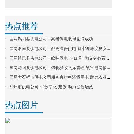
热点推荐
国网涡阳县供电公司：高考保电取得圆满成功
国网洛南县供电公司：战高温保供电 筑牢迎峰度夏安全防线
国网镇巴县供电公司：吹响保电“冲锋号” 为义务教育质量监测保驾护航
国网泌阳县供电公司：强化验收入库管理 筑牢电网物资安全防线
国网大石桥市供电公司服务春耕春灌溉用电 助力农业生产用电可靠
邓州市供电公司：“数字化”建设 助力提质增效
热点图片