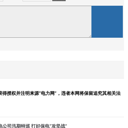
得授权并注明来源“电力网”，违者本网将保留追究其相关法
公司汛期特巡 打好保电“攻坚战”