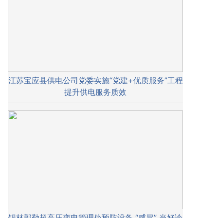
江苏宝应县供电公司党委实施“党建+优质服务”工程
提升供电服务质效
锡林郭勒超高压变电管理处预防设备 “感冒” 当好诊