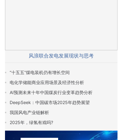
风浪联合发电发展现状与思考
“十五五”煤电装机仍有增长空间
电化学储能商业应用场景及经济性分析
AI预测未来十年中国煤炭行业变革趋势分析
DeepSeek：中国碳市场2025年趋势展望
我国风电产业链解析
2025年，绿氢有戏吗?