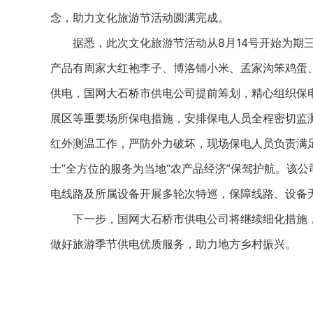
念，助力文化旅游节活动圆满完成。
据悉，此次文化旅游节活动从8月14号开始为期三
产品有周家大红袍李子、博洛铺小米、孟家沟笨鸡蛋
供电，国网大石桥市供电公司提前筹划，精心组织保
展区等重要场所保电措施，安排保电人员全程密切监
红外测温工作，严防外力破坏，现场保电人员负责满
士”全方位的服务为当地“农产品经济”保驾护航。该
电线路及所属设备开展多轮次特巡，保障线路、设备
下一步，国网大石桥市供电公司将继续细化措施，
做好旅游季节供电优质服务，助力地方乡村振兴。