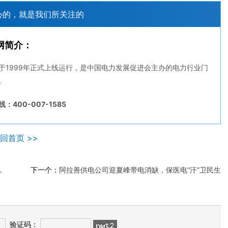
心的，就是我们所关注的
网简介：
于1999年正式上线运行，是中国电力发展促进会主办的电力行业门
。
：400-007-1585
回首页 >>
下一个：
阿拉善供电公司迎夏峰带电消缺，保医电“汗”卫民生
验证码：