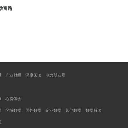
致富路
讯
产业财经
深度阅读
电力朋友圈
报
心得体会
据
区域数据
国外数据
企业数据
其他数据
数据解读
规