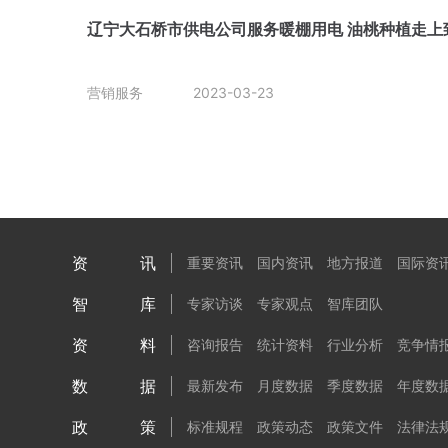
辽宁大石桥市供电公司服务暖棚用电 油桃种植走上
营销服务
2023-03-23
资讯
重要资讯
国内资讯
地方报道
国际资
智库
专家访谈
专家观点
智库团队
资料
咨询报告
统计资料
行业分析
竞争情
数据
最新发布
月度数据
季度数据
年度数
政策
标准规程
政策动态
政策文件
法律法