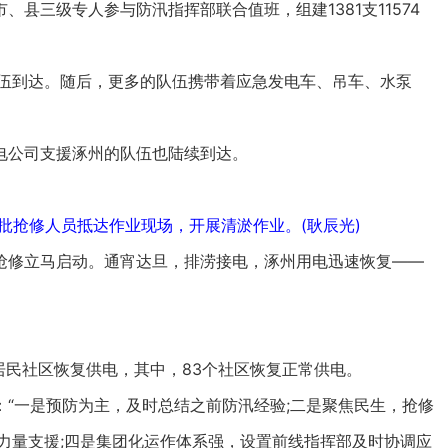
三级专人参与防汛指挥部联合值班，组建1381支11574
伍到达。随后，更多的队伍携带着应急发电车、吊车、水泵
公司支援涿州的队伍也陆续到达。
一批抢修人员抵达作业现场，开展清淤作业。(耿辰光)
修立马启动。通宵达旦，排涝接电，涿州用电迅速恢复——
居民社区恢复供电，其中，83个社区恢复正常供电。
一是预防为主，及时总结之前防汛经验;二是聚焦民生，抢修
力量支援;四是集团化运作体系强，设置前线指挥部及时协调应