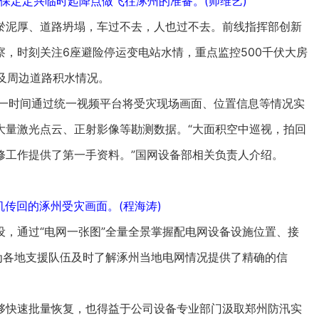
保定定兴临时起降点做飞往涿州的准备。(师维艺)
泥厚、道路坍塌，车过不去，人也过不去。前线指挥部创新
，时刻关注6座避险停运变电站水情，重点监控500千伏大房
路及周边道路积水情况。
一时间通过统一视频平台将受灾现场画面、位置信息等情况实
大量激光点云、正射影像等勘测数据。“大面积空中巡视，拍回
修工作提供了第一手资料。”国网设备部相关负责人介绍。
传回的涿州受灾画面。(程海涛)
通过“电网一张图”全量全景掌握配电网设备设施位置、接
为各地支援队伍及时了解涿州当地电网情况提供了精确的信
快速批量恢复，也得益于公司设备专业部门汲取郑州防汛实