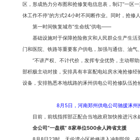
区，形成热力分布图和抢修复电信息表，制订“一区一案
休工作不停”的方式24小时不间断作业。同时，抢修
第一时间恢复城市“生命线”供电——
基础设施对于保障抢险救灾和人民群众生产生活至
门和医院、铁路等重要客户供电，加强与通信、油气
“不讲产权、不计代价，发挥专业优势，主动帮助抢
部积极主动对接，安排具有丰富配电站房水淹抢修经
设备，安排熟悉本地线路的涿州供电公司抢修队伍抢修
8月5日，河南郑州供电公司驰援涿州
目前，前线指挥部正配合当地政府加快推进污水处
全公司“一盘棋” 8家单位500余人跨省支援
8月8日23时，天伦湾小区抢修进入冲刺阶段。在