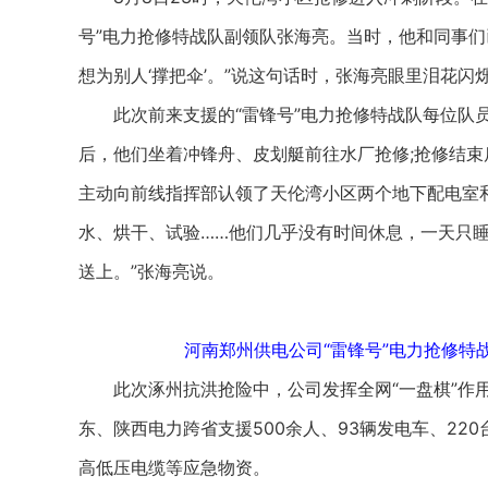
号”电力抢修特战队副领队张海亮。当时，他和同事们已
想为别人‘撑把伞’。”说这句话时，张海亮眼里泪花闪
此次前来支援的“雷锋号”电力抢修特战队每位队员都
后，他们坐着冲锋舟、皮划艇前往水厂抢修;抢修结束
主动向前线指挥部认领了天伦湾小区两个地下配电室和
水、烘干、试验……他们几乎没有时间休息，一天只
送上。”张海亮说。
河南郑州供电公司“雷锋号”电力抢修特
此次涿州抗洪抢险中，公司发挥全网“一盘棋”作用
东、陕西电力跨省支援500余人、93辆发电车、22
高低压电缆等应急物资。