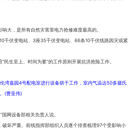
响大，是所有自然灾害里电力抢修难度最高的。
0千伏变电站、3座35千伏变电站、66条10千伏线路因灾或紧
民生至上、时间为要”的工作原则开展抗洪抢险工作。
伦湾嘉园4号配电室进行设备烘干工作，室内气温达50多摄氏
。(曹亚伟)
”国网设备部相关负责人说。
破坏严重。前线指挥部组织人员逐个排查梳理97个受影响小