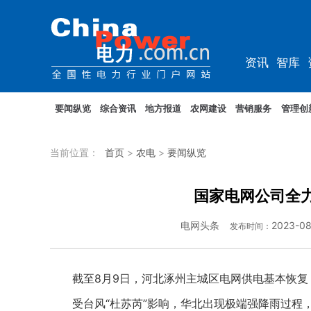
资讯
智库
综能
电车
要闻纵览
综合资讯
地方报道
农网建设
营销服务
管理创
当前位置：
首页
>
农电
>
要闻纵览
国家电网公司全
电网头条
2023-08
发布时间：
截至8月9日，河北涿州主城区电网供电基本恢复，
受台风“杜苏芮”影响，华北出现极端强降雨过程，6