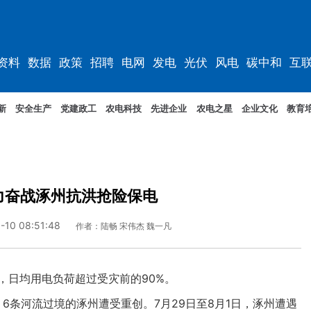
资料
数据
政策
招聘
电网
发电
光伏
风电
碳中和
互
资料
规划
新
安全生产
党建政工
农电科技
先进企业
农电之星
企业文化
教育
力奋战涿州抗洪抢险保电
-10 08:51:48
作者：陆畅 宋伟杰 魏一凡
日均用电负荷超过受灾前的90%。
条河流过境的涿州遭受重创。7月29日至8月1日，涿州遭遇