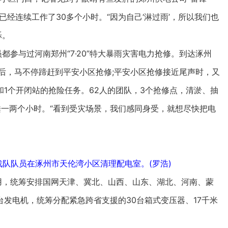
经连续工作了30多个小时。“因为自己‘淋过雨’，所以我们也
烁。
参与过河南郑州“7·20”特大暴雨灾害电力抢修。到达涿州
后，马不停蹄赶到平安小区抢修;平安小区抢修接近尾声时，又
1个开闭站的抢险任务。62人的团队，3个抢修点，清淤、抽
睡一两个小时。“看到受灾场景，我们感同身受，就想尽快把电
战队队员在涿州市天伦湾小区清理配电室。(罗浩)
，统筹安排国网天津、冀北、山西、山东、湖北、河南、蒙
0台发电机，统筹分配紧急跨省支援的30台箱式变压器、17千米