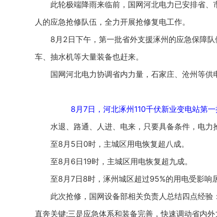
此轮极端降雨来临前，国网河北电力已安排省、市、县
人的应急抢修队伍，全力开展抢修复电工作。
8月2日下午，第一批省外支援涿州的应急保障队
车、抽水机等大量装备也赶来。
国网河北电力协调省内力量，石家庄、沧州等供电
8月7日，河北涿州110千伏新业变电站第
水退、路通、人进、电来，只要具备条件，电力抢
至8月5日0时，主城区用电恢复超八成。
至8月6日19时，主城区用电恢复超九成。
至8月7日8时，涿州城区超过95%的用电受影响
此次抢修，国网设备部相关负责人总结四点经验：“
直奔关键;三是应急体系和装备完善，快速调动省内外