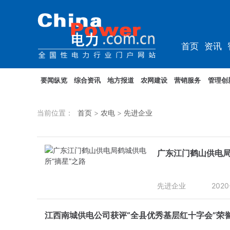
首页
资讯
资料
教培
要闻纵览
综合资讯
地方报道
农网建设
营销服务
管理创
当前位置：
首页
>
农电
>
先进企业
广东江门鹤山供电局
先进企业
2020
江西南城供电公司获评“全县优秀基层红十字会”荣