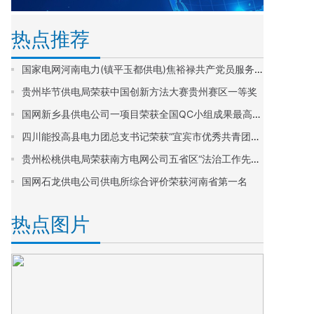
热点推荐
国家电网河南电力(镇平玉都供电)焦裕禄共产党员服务队为县城特色产业“充满电”
贵州毕节供电局荣获中国创新方法大赛贵州赛区一等奖
国网新乡县供电公司一项目荣获全国QC小组成果最高奖项
四川能投高县电力团总支书记荣获“宜宾市优秀共青团干部”称号
贵州松桃供电局荣获南方电网公司五省区“法治工作先进单位”
国网石龙供电公司供电所综合评价荣获河南省第一名
热点图片