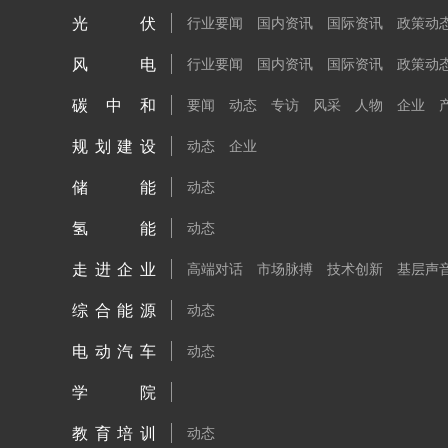
光伏
行业要闻
国内资讯
国际资讯
政策动
风电
行业要闻
国内资讯
国际资讯
政策动
碳中和
要闻
动态
专访
风采
人物
企业
规划建设
动态
企业
储能
动态
氢能
动态
走进企业
高端对话
市场脉搏
技术创新
基层声
综合能源
动态
电动汽车
动态
学院
教育培训
动态