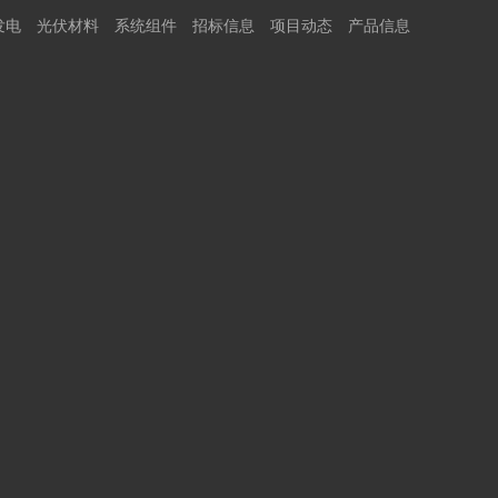
发电
光伏材料
系统组件
招标信息
项目动态
产品信息