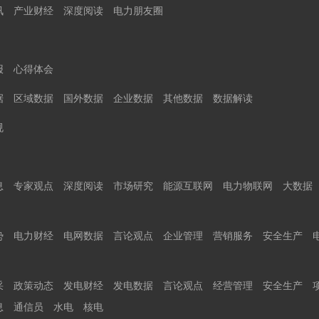
讯
产业财经
深度阅读
电力朋友圈
报
心得体会
据
区域数据
国外数据
企业数据
其他数据
数据解读
规
息
专家观点
深度阅读
市场研究
能源互联网
电力物联网
大数据
势
电力财经
电网数据
言论观点
企业管理
营销服务
安全生产
采
政策动态
发电财经
发电数据
言论观点
经营管理
安全生产
息
通信员
水电
核电