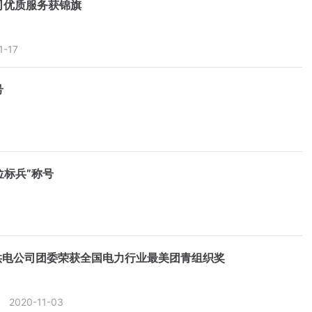
司优质服务获锦旗
1-17
号
位标兵”称号
供电公司团委荣获全国电力行业最美团青组织奖
2020-11-03