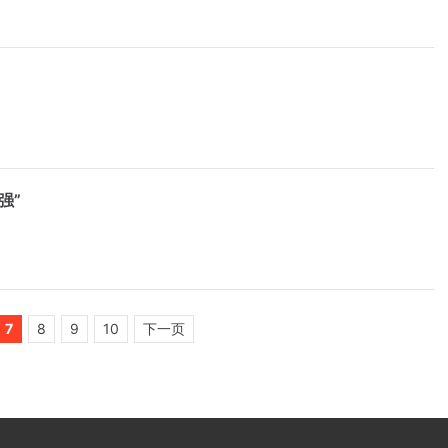
强”
7
8
9
10
下一页