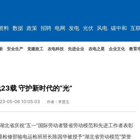
资料
数据
政策
招聘
电网
发电
光伏
风电
碳中和
互
资料
规划
新
安全生产
党建政工
农电科技
先进企业
农电之星
企业文化
教育
23载 守护新时代的“光”
23-05-06 10:05:03
作者：李楚玉
年湖北省庆祝“五一”国际劳动者暨省劳动模范和先进工作者表彰
检修部输电运检班班长陈国华被授予“湖北省劳动模范”荣誉