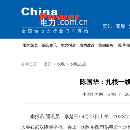
资讯
智库
综能
电车
要闻纵览
综合资讯
地方报道
农网建设
营销服务
管理创
当前位置：
首页
>
农电
>
农电之星
陈国华：扎根一线
中国电力网
20
发布时间：
本报讯(通讯员：李楚玉) 4月27日上午，2023
大会在武汉隆重举行。会上，国网枣阳市供电公司运维