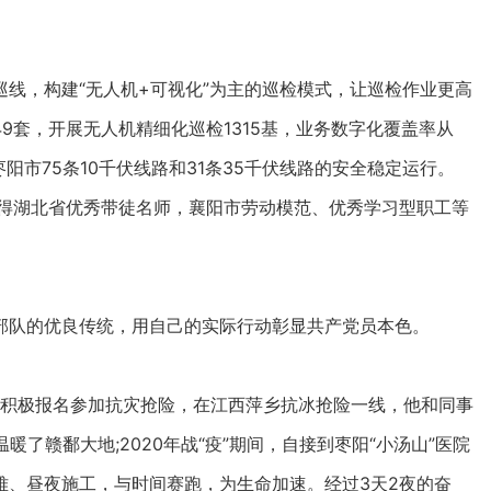
，构建“无人机+可视化”为主的巡检模式，让巡检作业更高
9套，开展无人机精细化巡检1315基，业务数字化覆盖率从
阳市75条10千伏线路和31条35千伏线路的安全稳定运行。
得湖北省优秀带徒名师，襄阳市劳动模范、优秀学习型职工等
队的优良传统，用自己的实际行动彰显共产党员本色。
积极报名参加抗灾抢险，在江西萍乡抗冰抢险一线，他和同事
了赣鄱大地;2020年战“疫”期间，自接到枣阳“小汤山”医院
难、昼夜施工，与时间赛跑，为生命加速。经过3天2夜的奋