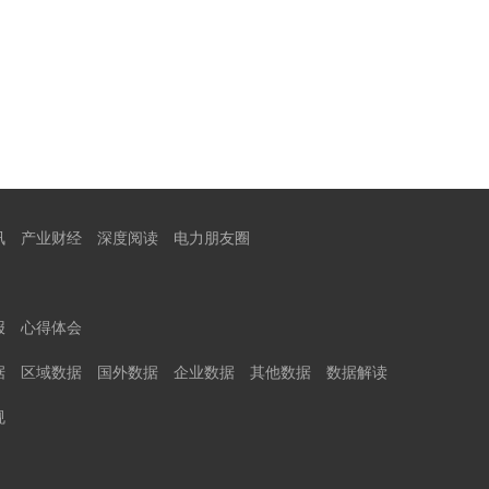
讯
产业财经
深度阅读
电力朋友圈
报
心得体会
据
区域数据
国外数据
企业数据
其他数据
数据解读
规