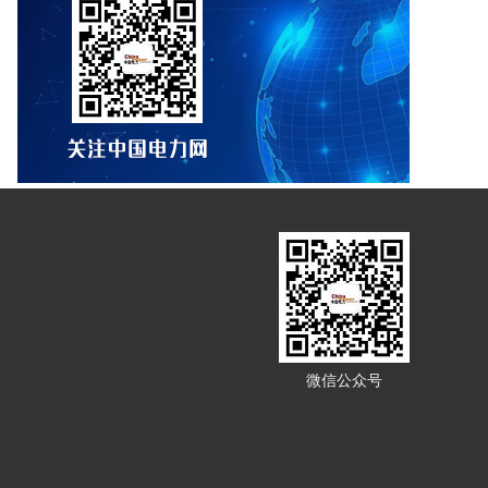
微信公众号