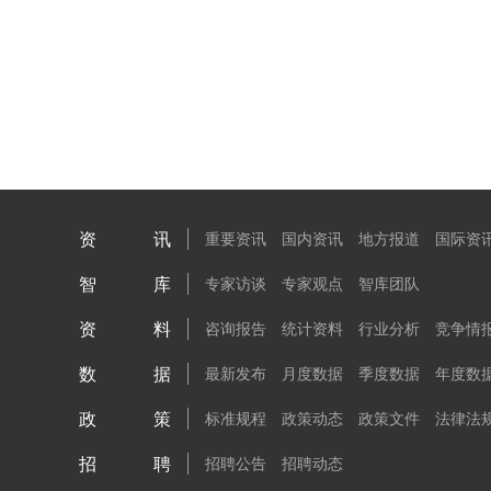
资讯
重要资讯
国内资讯
地方报道
国际资
智库
专家访谈
专家观点
智库团队
资料
咨询报告
统计资料
行业分析
竞争情
数据
最新发布
月度数据
季度数据
年度数
政策
标准规程
政策动态
政策文件
法律法
招聘
招聘公告
招聘动态