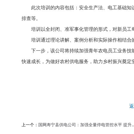
此次培训的内容包括：安全生产法、电工基础知识
排查等。
培训以全封闭、准军事化管理的形式，对新员工每
培训通过理论讲解、案例分析和实际操作相结合的
下一步，该公司将持续加强青年农电员工业务技能
快速成长，为做好农村供电服务，助力乡村振兴奠定
返
上一个：
国网寿宁县供电公司：加强全量停电管控水平 提升供电可靠性