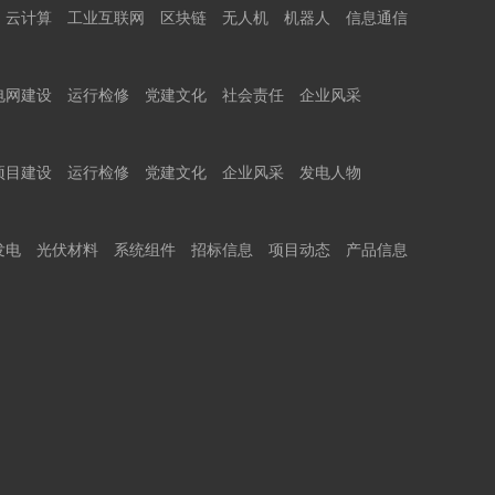
云计算
工业互联网
区块链
无人机
机器人
信息通信
电网建设
运行检修
党建文化
社会责任
企业风采
项目建设
运行检修
党建文化
企业风采
发电人物
发电
光伏材料
系统组件
招标信息
项目动态
产品信息