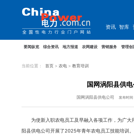
资讯
智库
教培
农电
要闻纵览
综合资讯
地方报道
农网建设
营销服务
管理创
当前位置：
首页
>
农电
>
教育培训
国网涡阳县供电
国网涡阳县供电公司
发布时间
为使新入职农电员工及早融入各项工作，为广大用电
阳县供电公司开展了2025年青年农电员工技能培训。