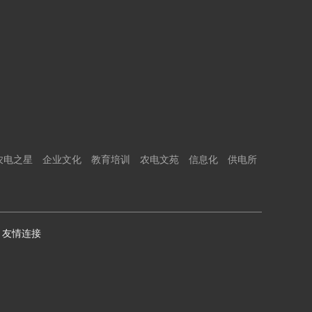
农电之星
企业文化
教育培训
农电文苑
信息化
供电所
友情连接