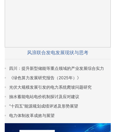
风浪联合发电发展现状与思考
四川：提升新型储能等重点领域的产业发展综合实力
《绿色算力发展研究报告（2025年）》
光伏大规模发展引发的电力系统爬坡问题研究
抽水蓄能电站电价机制探讨及应对建议
“十四五”能源规划成绩评述及形势展望
电力体制改革成效与展望