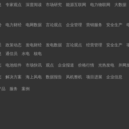
息
专家观点
深度阅读
市场研究
能源互联网
电力物联网
大数据
势
电力财经
电网数据
言论观点
企业管理
营销服务
安全生产
采
政策动态
发电财经
发电数据
言论观点
经营管理
安全生产
息
通信员
水电
核电
态
电池组件
市场快讯
观点
企业报道
价格行情
光热发电
并网
态
解决方案
海上风电
数据报告
风机整机
项目进展
企业信息
产品
服务
案例