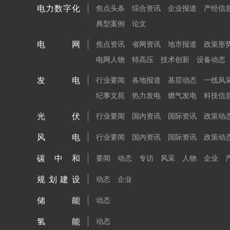
电力数字化
焦点头条
综合资讯
企业报道
产经信
典型案例
论文
电网
焦点资讯
省网资讯
地市报道
政策形
电网人物
特高压
技术创新
设备动态
发电
行业要闻
各地报道
基层动态
一线风
纪事文苑
热力发电
燃气发电
科技信
光伏
行业要闻
国内资讯
国际资讯
政策动
风电
行业要闻
国内资讯
国际资讯
政策动
碳中和
要闻
动态
专访
风采
人物
企业
规划建设
动态
企业
储能
动态
氢能
动态