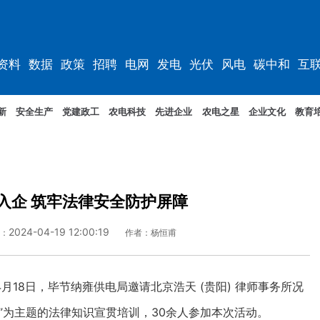
资料
数据
政策
招聘
电网
发电
光伏
风电
碳中和
互
资料
规划
新
安全生产
党建政工
农电科技
先进企业
农电之星
企业文化
教育
入企 筑牢法律安全防护屏障
2024-04-19 12:00:19
：
作者：杨恒甫
8日，毕节纳雍供电局邀请北京浩天 (贵阳) 律师事务所况
”为主题的法律知识宣贯培训，30余人参加本次活动。