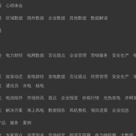
报
心得体会
据
区域数据
国外数据
企业数据
其他数据
数据解读
规
势
电力财经
电网数据
言论观点
企业管理
营销服务
安全生产
采
政策动态
发电财经
发电数据
言论观点
经营管理
安全生产
息
通信员
水电
核电
态
电池组件
市场快讯
观点
企业报道
价格行情
光热发电
并网
态
解决方案
海上风电
数据报告
风机整机
项目进展
企业信息
产品
服务
案例
息
专家观点
深度阅读
市场研究
能源互联网
电力物联网
大数据