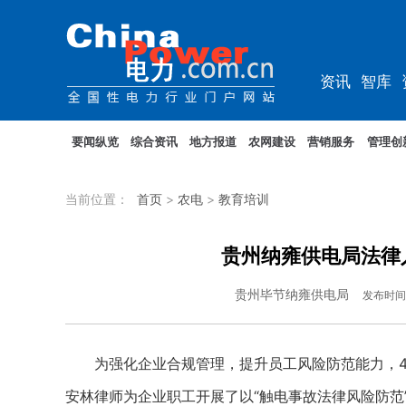
资讯
智库
综能
电车
要闻纵览
综合资讯
地方报道
农网建设
营销服务
管理创
当前位置：
首页
>
农电
>
教育培训
贵州纳雍供电局法律
贵州毕节纳雍供电局
发布时间
为强化企业合规管理，提升员工风险防范能力，4月1
安林律师为企业职工开展了以“触电事故法律风险防范