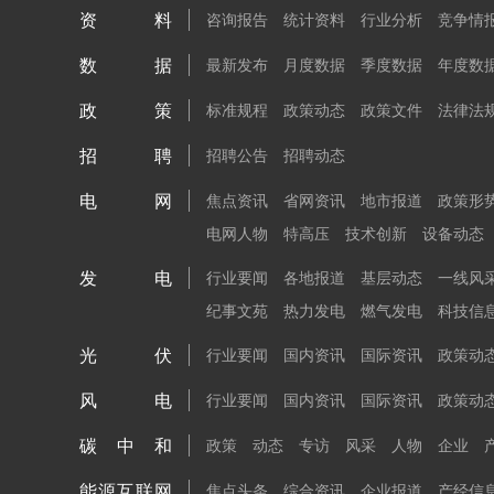
资料
咨询报告
统计资料
行业分析
竞争情
数据
最新发布
月度数据
季度数据
年度数
政策
标准规程
政策动态
政策文件
法律法
招聘
招聘公告
招聘动态
电网
焦点资讯
省网资讯
地市报道
政策形
电网人物
特高压
技术创新
设备动态
发电
行业要闻
各地报道
基层动态
一线风
纪事文苑
热力发电
燃气发电
科技信
光伏
行业要闻
国内资讯
国际资讯
政策动
风电
行业要闻
国内资讯
国际资讯
政策动
碳中和
政策
动态
专访
风采
人物
企业
能源互联网
焦点头条
综合资讯
企业报道
产经信