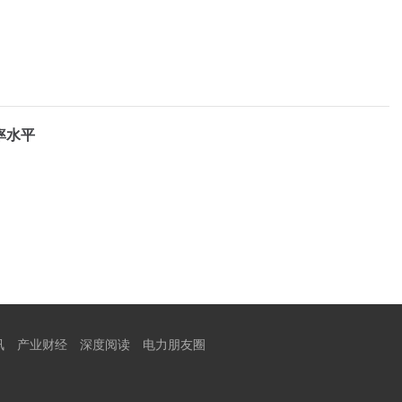
率水平
讯
产业财经
深度阅读
电力朋友圈