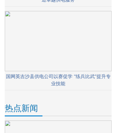
国网英吉沙县供电公司以赛促学 “练兵比武”提升专
业技能
热点新闻