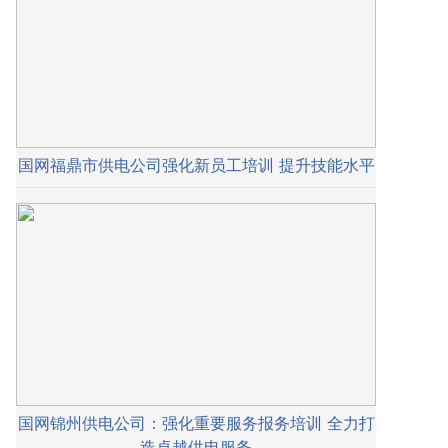
国网福鼎市供电公司强化新员工培训 提升技能水平
国网锦州供电公司：强化重要服务报务培训 全力打
造卓越供电服务