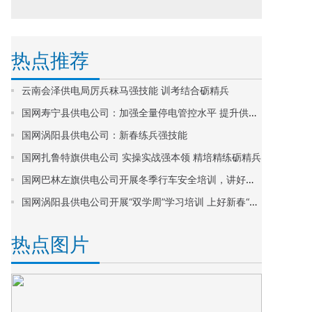
热点推荐
云南会泽供电局厉兵秣马强技能 训考结合砺精兵
国网寿宁县供电公司：加强全量停电管控水平 提升供电可靠性
国网涡阳县供电公司：新春练兵强技能
国网扎鲁特旗供电公司 实操实战强本领 精培精练砺精兵
国网巴林左旗供电公司开展冬季行车安全培训，讲好车辆“安全第一课”
国网涡阳县供电公司开展“双学周”学习培训 上好新春“第一课”
热点图片