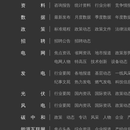
资料
咨询报告
统计资料
行业分析
竞争情
数据
最新发布
月度数据
季度数据
年度数
政策
标准规程
政策动态
政策文件
法律法
招聘
招聘公告
招聘动态
电网
焦点资讯
省网资讯
地市报道
政策形
电网人物
特高压
技术创新
设备动态
发电
行业要闻
各地报道
基层动态
一线风
纪事文苑
热力发电
燃气发电
科技信
光伏
行业要闻
国内资讯
国际资讯
政策动
风电
行业要闻
国内资讯
国际资讯
政策动
碳中和
政策
动态
专访
风采
人物
企业
能源互联网
焦点头条
综合资讯
企业报道
产经信