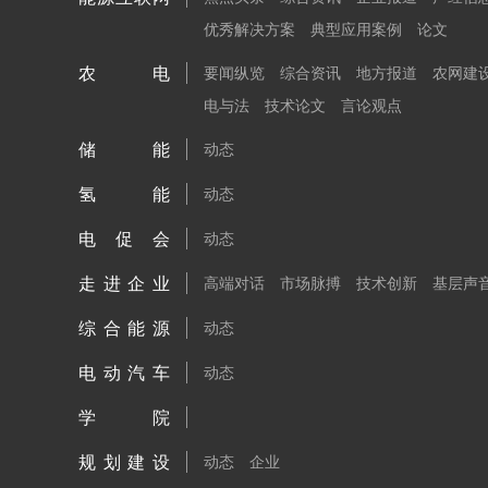
优秀解决方案
典型应用案例
论文
农电
要闻纵览
综合资讯
地方报道
农网建
电与法
技术论文
言论观点
储能
动态
氢能
动态
电促会
动态
走进企业
高端对话
市场脉搏
技术创新
基层声
综合能源
动态
电动汽车
动态
学院
规划建设
动态
企业