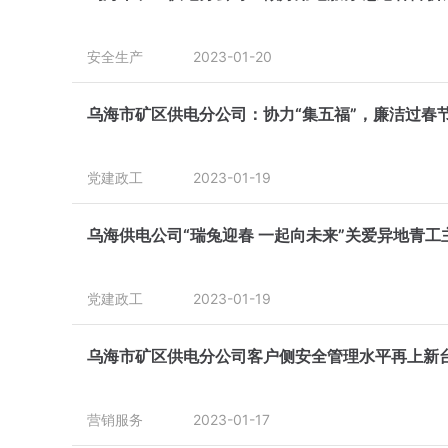
安全生产
2023-01-20
乌海市矿区供电分公司：协力“集五福”，廉洁过春
党建政工
2023-01-19
乌海供电公司“瑞兔迎春 一起向未来”关爱异地青工
党建政工
2023-01-19
乌海市矿区供电分公司客户侧安全管理水平再上新
营销服务
2023-01-17