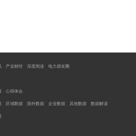
讯
产业财经
深度阅读
电力朋友圈
报
心得体会
据
区域数据
国外数据
企业数据
其他数据
数据解读
规