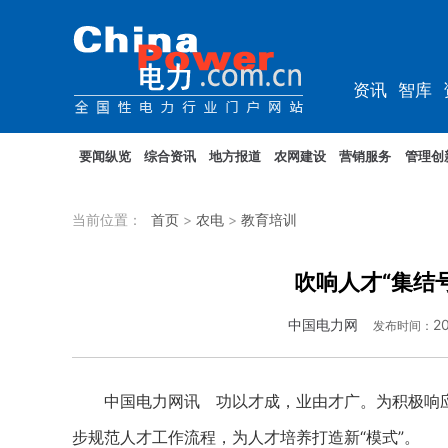
资讯
智库
综能
电车
要闻纵览
综合资讯
地方报道
农网建设
营销服务
管理创
当前位置：
首页
>
农电
>
教育培训
吹响人才“集结
中国电力网
20
发布时间：
中国电力网讯 功以才成，业由才广。为积极响应
步规范人才工作流程，为人才培养打造新“模式”。