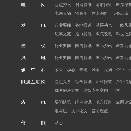
电网
焦点资讯
省网资讯
地市报道
政策形
电网人物
特高压
技术创新
设备动态
发电
行业要闻
各地报道
基层动态
一线风
纪事文苑
热力发电
燃气发电
科技信
光伏
行业要闻
国内资讯
国际资讯
政策动
风电
行业要闻
国内资讯
国际资讯
政策动
碳中和
政策
动态
专访
风采
人物
企业
能源互联网
焦点头条
综合资讯
企业报道
产经信
优秀解决方案
典型应用案例
论文
农电
要闻纵览
综合资讯
地方报道
农网建
电与法
技术论文
言论观点
储能
动态