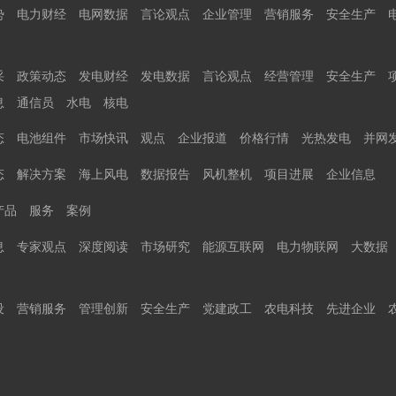
势
电力财经
电网数据
言论观点
企业管理
营销服务
安全生产
采
政策动态
发电财经
发电数据
言论观点
经营管理
安全生产
息
通信员
水电
核电
态
电池组件
市场快讯
观点
企业报道
价格行情
光热发电
并网
态
解决方案
海上风电
数据报告
风机整机
项目进展
企业信息
产品
服务
案例
息
专家观点
深度阅读
市场研究
能源互联网
电力物联网
大数据
设
营销服务
管理创新
安全生产
党建政工
农电科技
先进企业