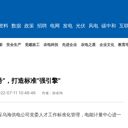
资料
数据
政策
招聘
电网
发电
光伏
风电
碳中和
互
资料
规划
新
安全生产
党建政工
农电科技
先进企业
农电之星
企业文化
教育
号”，打造标准“强引擎”
22-07-11 10:46:46
作者：孙卓鸿
乌海供电公司党委人才工作标准化管理，电能计量中心进一