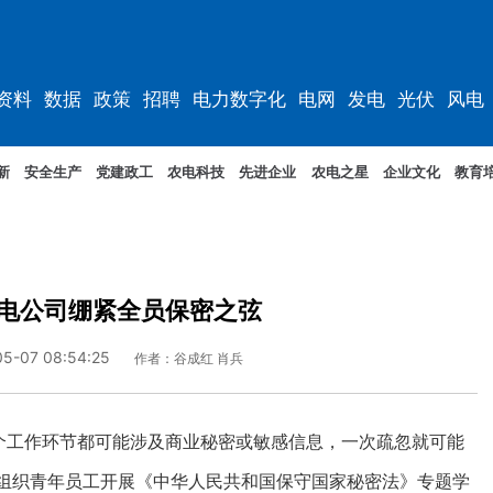
资料
数据
政策
招聘
电力数字化
电网
发电
光伏
风电
新
安全生产
党建政工
农电科技
先进企业
农电之星
企业文化
教育
电公司绷紧全员保密之弦
05-07 08:54:25
作者：谷成红 肖兵
工作环节都可能涉及商业秘密或敏感信息，一次疏忽就可能
司组织青年员工开展《中华人民共和国保守国家秘密法》专题学