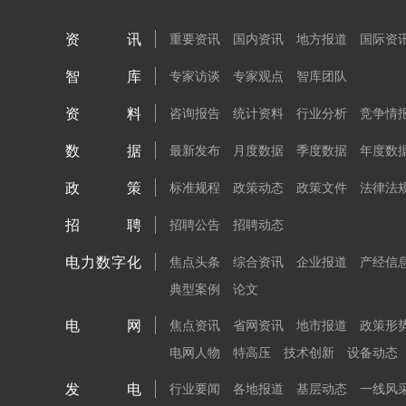
资讯
重要资讯
国内资讯
地方报道
国际资
智库
专家访谈
专家观点
智库团队
资料
咨询报告
统计资料
行业分析
竞争情
数据
最新发布
月度数据
季度数据
年度数
政策
标准规程
政策动态
政策文件
法律法
招聘
招聘公告
招聘动态
电力数字化
焦点头条
综合资讯
企业报道
产经信
典型案例
论文
电网
焦点资讯
省网资讯
地市报道
政策形
电网人物
特高压
技术创新
设备动态
发电
行业要闻
各地报道
基层动态
一线风