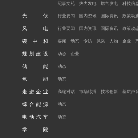
纪事文苑
热力发电
燃气发电
科技信
光伏
行业要闻
国内资讯
国际资讯
政策动
风电
行业要闻
国内资讯
国际资讯
政策动
碳中和
要闻
动态
专访
风采
人物
企业
规划建设
动态
企业
储能
动态
氢能
动态
走进企业
高端对话
市场脉搏
技术创新
基层声
综合能源
动态
电动汽车
动态
学院