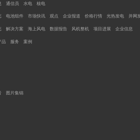
息
通信员
水电
核电
态
电池组件
市场快讯
观点
企业报道
价格行情
光热发电
并网
态
解决方案
海上风电
数据报告
风机整机
项目进展
企业信息
产品
服务
案例
音
图片集锦