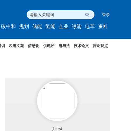
登录
碳中和
规划
储能
氢能
企业
综能
电车
资料
培训
农电文苑
信息化
供电所
电与法
技术论文
言论观点
jhiest