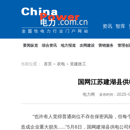
资讯
智库
教培
农电
要闻纵览
综合资讯
地方报道
农网建设
营销服务
管理创
当前位置：
首页
>
农电
>
党建政工
国网江苏建湖县供
电力网
2025-
发布时间：
“也许有人觉得普通岗位不存在保密风险，但每个
造成企业重大损失……”5月6日，国网建湖县供电公