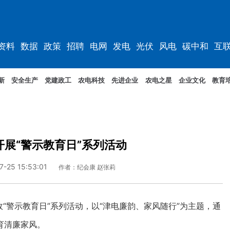
资料
数据
政策
招聘
电网
发电
光伏
风电
碳中和
互
资料
规划
新
安全生产
党建政工
农电科技
先进企业
农电之星
企业文化
教育
展“警示教育日”系列活动
7-25 15:53:01
作者：纪会康 赵张莉
“警示教育日”系列活动，以“津电廉韵、家风随行”为主题，通
育清廉家风。