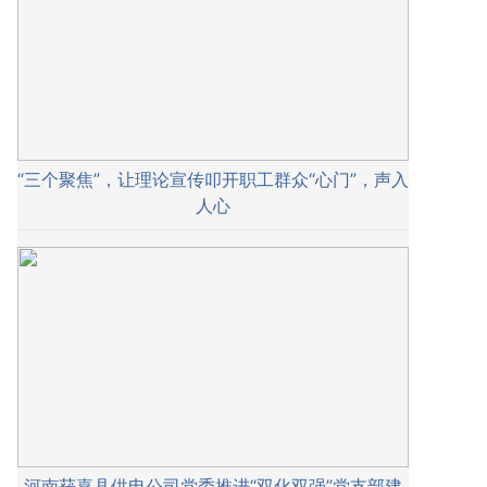
“三个聚焦”，让理论宣传叩开职工群众“心门”，声入
人心
河南获嘉县供电公司党委推进“双化双强”党支部建