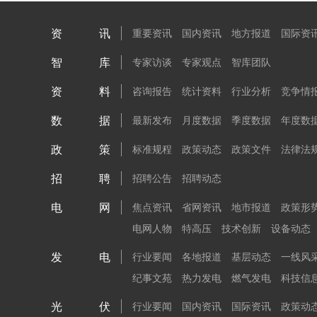
资讯
重要资讯
国内资讯
地方报道
国际资
智库
专家访谈
专家观点
智库团队
资料
咨询报告
统计资料
行业分析
竞争情
数据
最新发布
月度数据
季度数据
年度数
政策
标准规程
政策动态
政策文件
法律法
招聘
招聘公告
招聘动态
电网
焦点资讯
省网资讯
地市报道
政策形
电网人物
特高压
技术创新
设备动态
发电
行业要闻
各地报道
基层动态
一线风
纪事文苑
热力发电
燃气发电
科技信
光伏
行业要闻
国内资讯
国际资讯
政策动