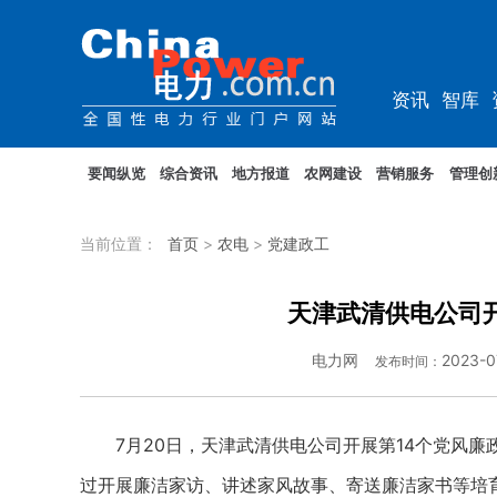
资讯
智库
综能
电车
要闻纵览
综合资讯
地方报道
农网建设
营销服务
管理创
当前位置：
首页
>
农电
>
党建政工
天津武清供电公司开
电力网
2023-0
发布时间：
7月20日，天津武清供电公司开展第14个党风廉政
过开展廉洁家访、讲述家风故事、寄送廉洁家书等培