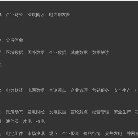
讯
产业财经
深度阅读
电力朋友圈
报
心得体会
据
区域数据
国外数据
企业数据
其他数据
数据解读
规
势
电力财经
电网数据
言论观点
企业管理
营销服务
安全生产
采
政策动态
发电财经
发电数据
言论观点
经营管理
安全生产
息
通信员
水电
核电
态
电池组件
市场快讯
观点
企业报道
价格行情
光热发电
并网