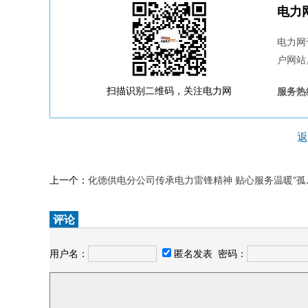
电力
电力网
户网站
扫描识别二维码，关注电力网
服务热线
返
上一个：
化德供电分公司传承电力雷锋精神 贴心服务温暖“孤寡老人”
评论
用户名：
匿名发表
密码：