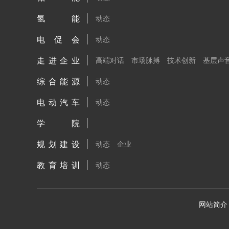
氢能
动态
电促会
动态
走进企业
高端对话
市场脉搏
技术创新
基层声
综合能源
动态
电动汽车
动态
学院
规划建设
动态
企业
教育培训
动态
网站简介