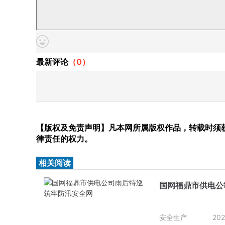
最新评论
（
0
）
【版权及免责声明】凡本网所属版权作品，转载时须获
律责任的权力。
相关阅读
国网福鼎市供电公
安全生产
202