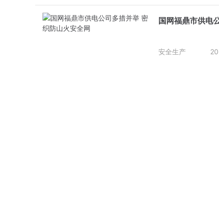
国网福鼎市供电公
安全生产
20