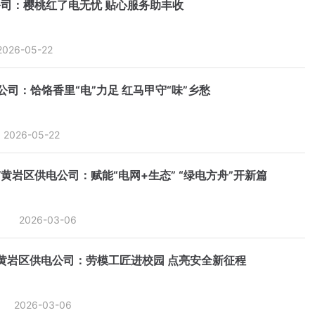
司：樱桃红了电无忧 贴心服务助丰收
2026-05-22
司：饸饹香里“电”力足 红马甲守“味”乡愁
2026-05-22
黄岩区供电公司：赋能“电网+生态” “绿电方舟”开新篇
2026-03-06
黄岩区供电公司：劳模工匠进校园 点亮安全新征程
2026-03-06