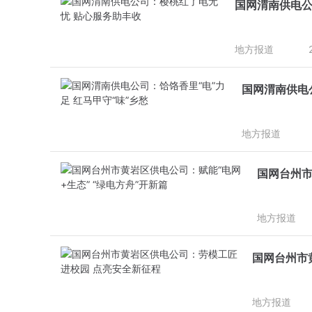
国网渭南供电公
地方报道
国网渭南供电公
地方报道
国网台州市
地方报道
国网台州市
地方报道