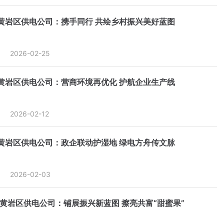
黄岩区供电公司：携手同行 共绘乡村振兴美好蓝图
2026-02-25
黄岩区供电公司：营商环境再优化 护航企业生产线
2026-02-12
黄岩区供电公司：政企联动护湿地 绿电方舟传文脉
2026-02-03
黄岩区供电公司：铺展振兴新蓝图 擦亮共富“甜蜜果”