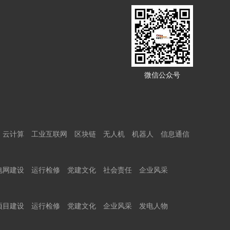
微信公众号
云计算
工业互联网
区块链
无人机
机器人
信息通信
电网建设
运行检修
党建文化
社会责任
企业风采
项目建设
运行检修
党建文化
企业风采
发电人物