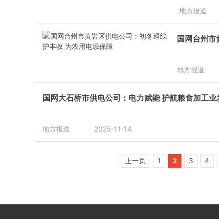
地方报道
国网台州市
地方报道
国网大石桥市供电公司：电力赋能 护航粮食加工业
地方报道
2025-11-14
上一页
1
2
3
4