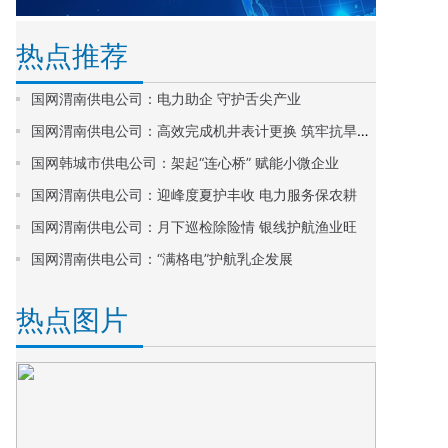
热点推荐
国网渭南供电公司：电力助企 守护舌尖产业
国网渭南供电公司：高效完成机井表计更换 筑牢抗旱保电坚实屏障
国网韩城市供电公司：架起“连心桥” 赋能小微企业
国网渭南供电公司：迎峰度夏护丰收 电力服务保农耕
国网渭南供电公司：月下巡检除险情 银线护航渔业旺
国网渭南供电公司：“满格电”护航乳企发展
热点图片