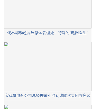
锡林郭勒超高压修试管理处：特殊的“电网医生”
宝鸡供电分公司总经理蒙小胖到访陕汽集团并座谈