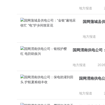
地方报道
国网蒲城县供
地方报道
国网渭南供电公司
地方报道
2026
国网渭南供电公
地方报道