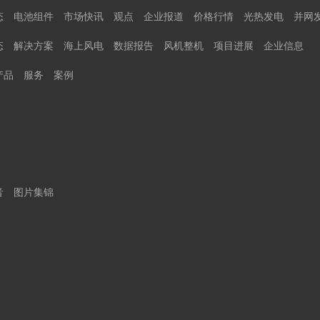
态
电池组件
市场快讯
观点
企业报道
价格行情
光热发电
并网
态
解决方案
海上风电
数据报告
风机整机
项目进展
企业信息
产品
服务
案例
音
图片集锦