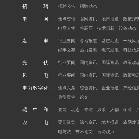
招聘
招聘公告
招聘动态
电网
焦点资讯
省网资讯
地市报道
政策形
电网人物
特高压
技术创新
设备动态
发电
行业要闻
各地报道
基层动态
一线风
纪事文苑
热力发电
燃气发电
科技信
光伏
行业要闻
国内资讯
国际资讯
政策动
风电
行业要闻
国内资讯
国际资讯
政策动
电力数字化
焦点头条
综合资讯
企业报道
产经信
典型案例
论文
碳中和
要闻
动态
专访
风采
人物
企业
农电
要闻纵览
综合资讯
地方报道
农网建
电与法
技术论文
言论观点