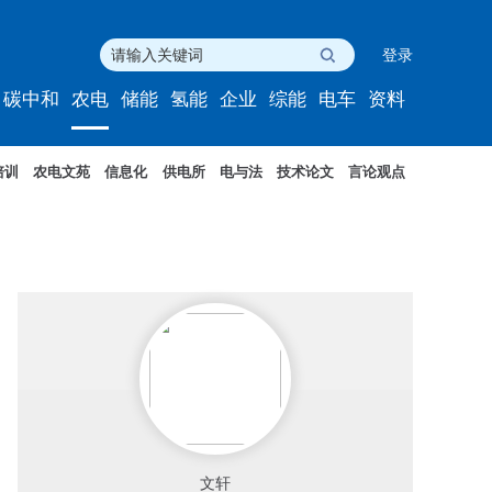
登录
碳中和
农电
储能
氢能
企业
综能
电车
资料
培训
农电文苑
信息化
供电所
电与法
技术论文
言论观点
文轩