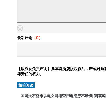
最新评论
（
0
）
【版权及免责声明】凡本网所属版权作品，转载时须获
律责任的权力。
相关阅读
国网大石桥市供电公司排查用电隐患不断档 保障高