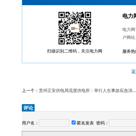
电力
电力网
户网站
扫描识别二维码，关注电力网
服务热线
返
上一个：
贵州正安供电局流渡供电所：举行人生事故应急演练 全力保障员工安全
评论
用户名：
匿名发表
密码：