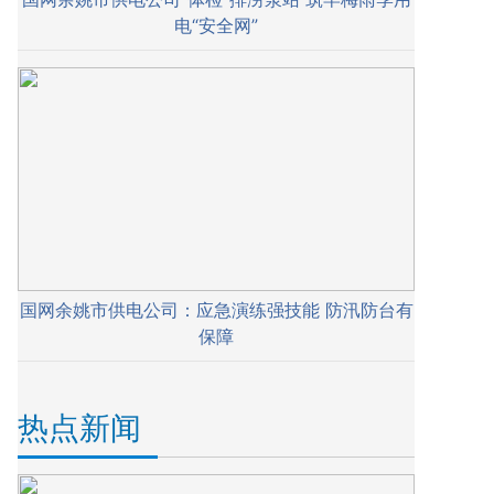
电“安全网”
国网余姚市供电公司：应急演练强技能 防汛防台有
保障
热点新闻