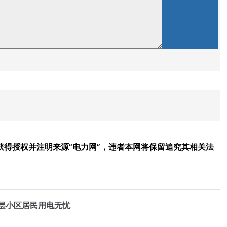
得授权并注明来源“电力网”，违者本网将保留追究其相关法
层小区居民用电无忧