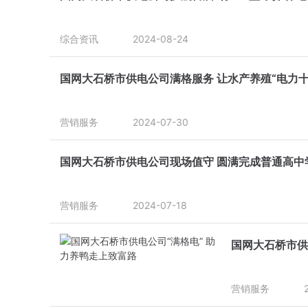
综合资讯
2024-08-24
国网大石桥市供电公司满格服务 让水产养殖“电力十
营销服务
2024-07-30
国网大石桥市供电公司现场值守 圆满完成普通高中
营销服务
2024-07-18
国网大石桥市供
营销服务