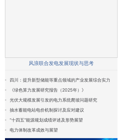
风浪联合发电发展现状与思考
四川：提升新型储能等重点领域的产业发展综合实力
《绿色算力发展研究报告（2025年）》
光伏大规模发展引发的电力系统爬坡问题研究
抽水蓄能电站电价机制探讨及应对建议
“十四五”能源规划成绩评述及形势展望
电力体制改革成效与展望