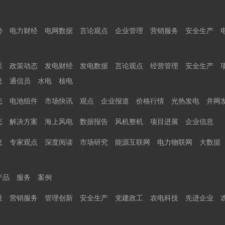
势
电力财经
电网数据
言论观点
企业管理
营销服务
安全生产
采
政策动态
发电财经
发电数据
言论观点
经营管理
安全生产
息
通信员
水电
核电
态
电池组件
市场快讯
观点
企业报道
价格行情
光热发电
并网
态
解决方案
海上风电
数据报告
风机整机
项目进展
企业信息
息
专家观点
深度阅读
市场研究
能源互联网
电力物联网
大数据
产品
服务
案例
设
营销服务
管理创新
安全生产
党建政工
农电科技
先进企业