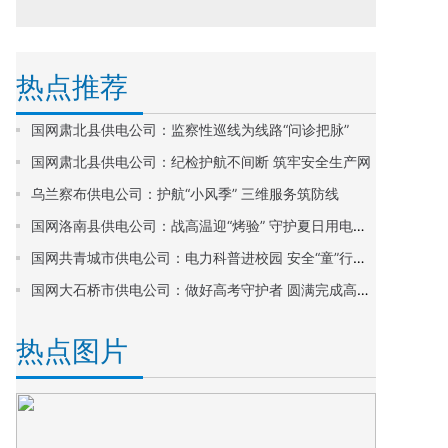
热点推荐
国网肃北县供电公司：监察性巡线为线路“问诊把脉”
国网肃北县供电公司：纪检护航不间断 筑牢安全生产网
乌兰察布供电公司：护航“小风季” 三维服务筑防线
国网洛南县供电公司：战高温迎“烤验” 守护夏日用电安全
国网共青城市供电公司：电力科普进校园 安全“童”行护成长
国网大石桥市供电公司：做好高考守护者 圆满完成高考保电工作任务
热点图片