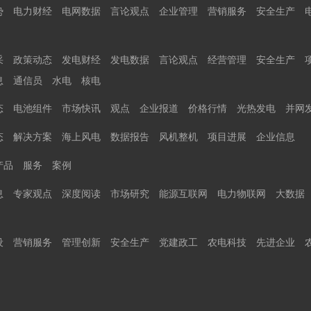
势
电力财经
电网数据
言论观点
企业管理
营销服务
安全生产
采
政策动态
发电财经
发电数据
言论观点
经营管理
安全生产
息
通信员
水电
核电
态
电池组件
市场快讯
观点
企业报道
价格行情
光热发电
并网
态
解决方案
海上风电
数据报告
风机整机
项目进展
企业信息
产品
服务
案例
息
专家观点
深度阅读
市场研究
能源互联网
电力物联网
大数据
设
营销服务
管理创新
安全生产
党建政工
农电科技
先进企业