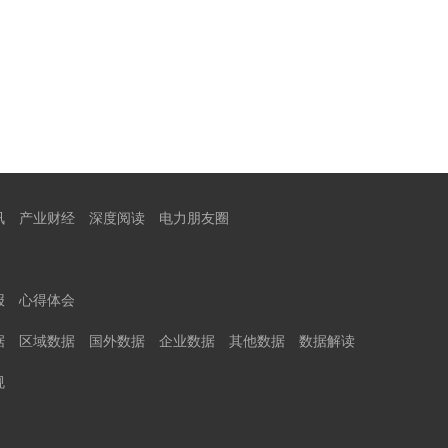
讯
产业财经
深度阅读
电力朋友圈
报
心得体会
据
区域数据
国外数据
企业数据
其他数据
数据解读
规