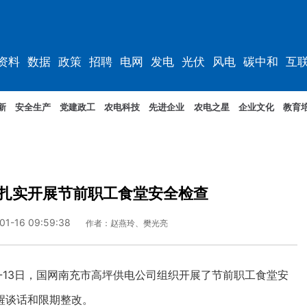
资料
数据
政策
招聘
电网
发电
光伏
风电
碳中和
互
资料
规划
新
安全生产
党建政工
农电科技
先进企业
农电之星
企业文化
教育
扎实开展节前职工食堂安全检查
01-16 09:59:38
作者：赵燕玲、樊光亮
13日，国网南充市高坪供电公司组织开展了节前职工食堂安
醒谈话和限期整改。