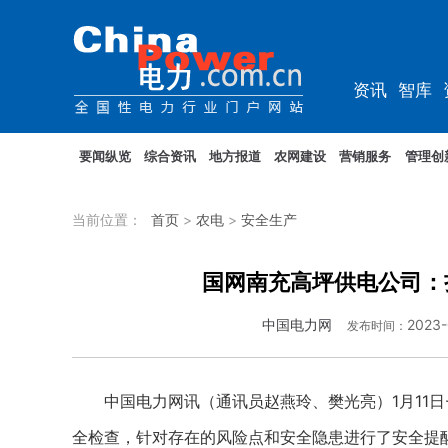
资讯
智库
综能
电车
要闻纵览
综合资讯
地方报道
农网建设
营销服务
管理创
当前位置：
首页
>
农电
>
安全生产
国网南充高坪供电公司：
中国电力网
2023-
发布时间：
中国电力网讯（通讯员赵燕玲、樊光亮）1月11日-
全检查，针对存在的风险点和安全隐患进行了安全提