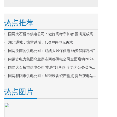
热点推荐
国网大石桥市供电公司：做好高考守护者 圆满完成高考保电工作任务
湖北通城：惊雷过后，150户停电无诉求
国网汝南县供电公司：迎战大风保供电 物资保障跑出“加速度”
内蒙古电力集团乌兰察布商都供电公司全面启动2024年春查工作 筑牢电网安全防线 护航地方经济发展
国网大石桥市供电公司“电亮”赶考路 全力为公务员考试保驾护航
国网祁阳市供电公司：加强设备资产盘点 提升变电站精益管理
热点图片