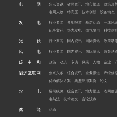
电网
焦点资讯
省网资讯
地市报道
政策形
电网人物
特高压
技术创新
设备动态
发电
行业要闻
各地报道
基层动态
一线风
纪事文苑
热力发电
燃气发电
科技信
光伏
行业要闻
国内资讯
国际资讯
政策动
风电
行业要闻
国内资讯
国际资讯
政策动
碳中和
政策
动态
专访
风采
人物
企业
能源互联网
焦点头条
综合资讯
企业报道
产经信
优秀解决方案
典型应用案例
论文
农电
要闻纵览
综合资讯
地方报道
农网建
电与法
技术论文
言论观点
储能
动态