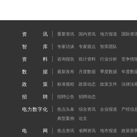
资讯
重要资讯
国内资讯
地方报道
国际资
智库
专家访谈
专家观点
智库团队
资料
咨询报告
统计资料
行业分析
竞争情
数据
最新发布
月度数据
季度数据
年度数
政策
标准规程
政策动态
政策文件
法律法
招聘
招聘公告
招聘动态
电力数字化
焦点头条
综合资讯
企业报道
产经信
典型案例
论文
电网
焦点资讯
省网资讯
地市报道
政策形