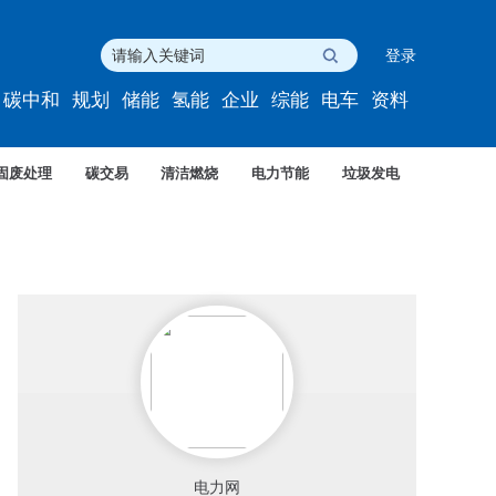
登录
碳中和
规划
储能
氢能
企业
综能
电车
资料
固废处理
碳交易
清洁燃烧
电力节能
垃圾发电
电力网