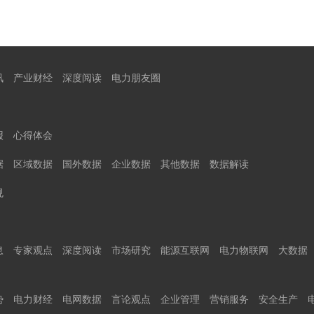
讯
产业财经
深度阅读
电力朋友圈
报
心得体会
据
区域数据
国外数据
企业数据
其他数据
数据解读
规
息
专家观点
深度阅读
市场研究
能源互联网
电力物联网
大数据
势
电力财经
电网数据
言论观点
企业管理
营销服务
安全生产