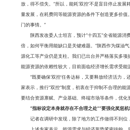
放，得不偿失。“所以，能耗‘双控’不是盲目停止发
量发展，在耗费同等能源资源的条件下创造更多价值。
门的事情。”
陕西发改委人士坦言，预计“十四五”全省能源消费总量年
倍，如何平衡用能缺口是关键难题。“陕西作为煤油
源化工等产业仍是支柱。我们已出台并严格落实多项
能源资源的依赖性较大，目前面临经济增长需求受能源‘
“既要确保‘双控’任务达标，又要释放经济活力，
家表示，推行“双控”制度，初衷在于抑制不合理的能
要结合资源禀赋、产业基础、终端市场等条件，优化
“指标设定本身就存在不合理之处”“要强化奖惩机
记者在调研中发现，除了地方的工作做得不到位，现
上述专家表示，能源需求与经济形势紧密挂钩，后者是