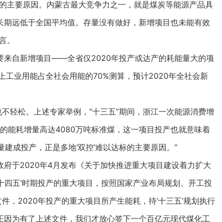
的主要原因。内蒙古最大竞争力之一，就是煤炭等能源产品具
长期远低于全国平均值。存量没有做好，新增项目也未能有效
言。
自新增项目——全省仅2020年投产或达产的耗能量大的项
规上工业用能占全社会用能的70%测算，预计2020年全社会新
不轻松。上述专家举例，“十三五”期间，浙江一次能源消费增
目的能耗增量高达4080万吨标准煤，这一项目投产也就意味着
量建成投产，正是多地‘双控’难以达标的主要原因。”
于2020年4月发布《关于加快推进重大项目建设着力扩大
‘十四五’时期投产的重大项目，按照国家产业布局规划、开工投
件，2020年投产的重大项目所产生能耗，待‘十三五’规划执行
正因为有了上述文件，我们才放心签下一个百亿元现代煤化工