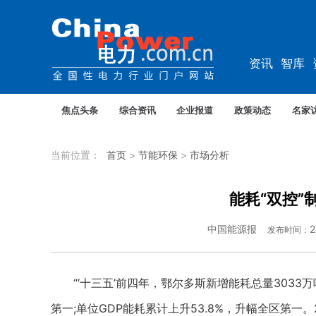
资讯
智库
企业
综能
焦点头条
综合资讯
企业报道
政策动态
名家
当前位置：
首页
>
节能环保
>
市场分析
能耗“双控”
中国能源报
2
发布时间：
“‘十三五’前四年，鄂尔多斯新增能耗总量3033万
第一;单位GDP能耗累计上升53.8%，升幅全区第一