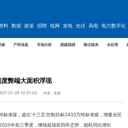
资料
数据
政策
招聘
电网
发电
光伏
风电
电力数字化
电车
资料
规划
访谈
产经信息
市场分析
脱硫脱硝
除尘除灰
水处理
制度弊端大面积浮现
021-01-29 10:31:03
作者：朱妍
吨标准煤，超出‘十三五’控制目标2433万吨标准煤，增量全区
。2020年前三季度，继续延续前四年态势，能耗同比增长