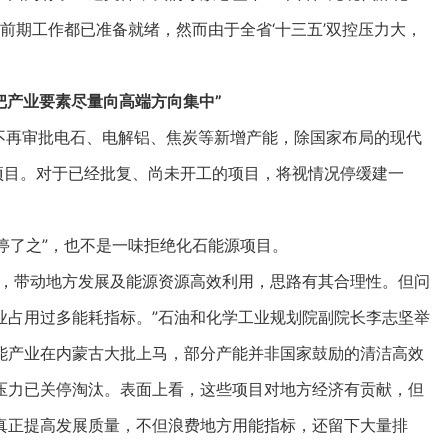
他前期工作都已准备就绪，然而由于全省‘十三五’双控压力大，
把产业要素尽量向高端方向集中”
再审批电石、电解铝、焦炭等新增产能，除国家布局的现代
项目。对于已经批复、尚未开工的项目，将视情况停缓建一
停了之”，也不是一味拒绝化石能源项目。
，带动地方发展及能源资源高效利用，思路有其合理性。但问
业占用过多能耗指标。”石油和化学工业规划院副院长李志坚举
能产业在内蒙古大批上马，部分产能并非国家鼓励的清洁高效
压力已关停淘汰。表面上看，这些项目对地方经济有贡献，但
真正提高发展质量，不但浪费地方用能指标，还留下大量排