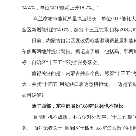
14.4%，单位GDP能耗上升16.7%。”
“乌兰察布市能耗总量快速增长，单位GDP能耗大幅
全区新增能耗的14.6%，超出‘十三五’控制目标703万
日前，内蒙古自治区发改委就能源消费总量和能耗强
尔多斯两地并提出警告。据记者了解，包括乌、鄂两地
标，自治区“十三五”“双控”任务落空。
值得关注的是，内蒙古并非个例。尽管“十三五”考
大，并就“十四五”用能缺口表达急切担忧。一边是节
如何破解?
除了西部，东中部省份“双控”达标也不轻松
“目前时机不成熟，不方便对外发声。‘十三五’期间
务。”面对记者关于“自治区‘十四五’‘双控’怎么做”