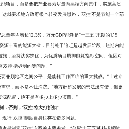
展耗能项目，而是要把产业要素尽量向高端方向集中，实施高质
这就要求地方政府根本转变发展思路，‘双控’不是节能一个部
均增长12.3%，万元GDP能耗是“十三五”末期的1.15
气资源丰富的能源大省，目前处于追赶超越发展阶段，短期内能
措施，坚持汰劣扶优，为优质项目腾挪能耗指标空间。但因对
双控’指标制约等问题。”
还要兼顾地区之间公平，是能耗工作面临的重大挑战。”上述专
源需求，而不是不让消费。“地方赶超发展的想法没有错，但更
资源配置，绝不是有多少上多少项目。”
制，否则，‘双控’将大打折扣”
行“双控”制度自身也存在诸多问题。
制定“双控”方案的主要参考。“分配‘十三五’能耗指标时，