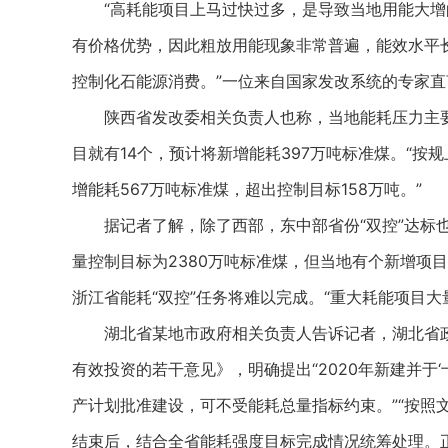
“高耗能项目上马过快过多，是导致当地用能大增
有价格优势，因此粗放用能现象非常普遍，能效水平
控制化石能源消费。”一位来自国家发改系统的专家直
陕西省发改委相关负责人也称，当地能耗压力主要来
目就有14个，预计将新增能耗397万吨标准煤。“按
增能耗567万吨标准煤，超出控制目标158万吨。”
据记者了解，除了西部，东中部省份“双控”达标也
量控制目标为2380万吨标准煤，但当地有个新增项
浙江省能耗“双控”任务将难以完成。“重大耗能项目大
湖北省某地市政府相关负责人告诉记者，湖北省政府
有效投资的若干意见》，明确提出“2020年新建并于
产计划批准建设，可不受能耗总量指标约束。”“按照文
结束后，结合全省能耗强度目标完成情况统筹处理。