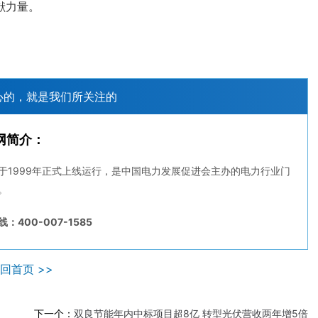
献力量。
心的，就是我们所关注的
网简介：
于1999年正式上线运行，是中国电力发展促进会主办的电力行业门
。
：400-007-1585
回首页 >>
下一个：
双良节能年内中标项目超8亿 转型光伏营收两年增5倍