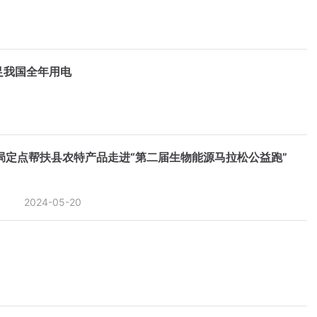
足我国全年用电
局定点帮扶县农特产品走进“第二届生物能源马拉松公益跑”
2024-05-20