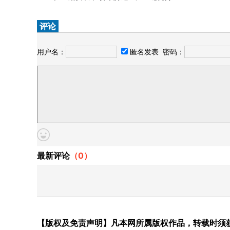
评论
用户名：
匿名发表
密码：
最新评论
（
0
）
【版权及免责声明】凡本网所属版权作品，转载时须获