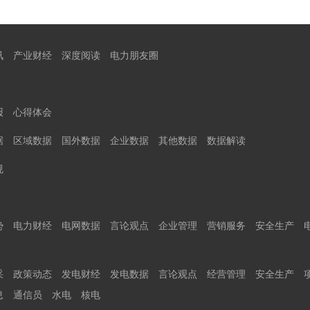
讯
产业财经
深度阅读
电力朋友圈
报
心得体会
据
区域数据
国外数据
企业数据
其他数据
数据解读
规
势
电力财经
电网数据
言论观点
企业管理
营销服务
安全生产
采
政策动态
发电财经
发电数据
言论观点
经营管理
安全生产
息
通信员
水电
核电