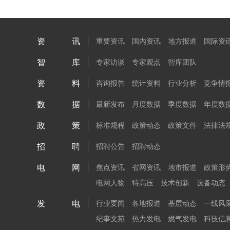
资讯
重要资讯
国内资讯
地方报道
国际资
智库
专家访谈
专家观点
智库团队
资料
咨询报告
统计资料
行业分析
竞争情
数据
最新发布
月度数据
季度数据
年度数
政策
标准规程
政策动态
政策文件
法律法
招聘
招聘公告
招聘动态
电网
焦点资讯
省网资讯
地市报道
政策形
电网人物
特高压
技术创新
设备动态
发电
行业要闻
各地报道
基层动态
一线风
纪事文苑
热力发电
燃气发电
科技信