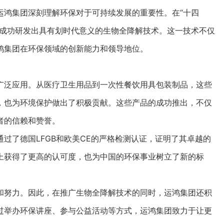
鸿集团深刻理解环保对于可持续发展的重要性。在“十四
，成功研发出具有划时代意义的生物全降解技术。这一技术不仅
鸿集团在环保领域的创新能力和领导地位。
泛应用。从医疗卫生用品到一次性餐饮用具包装制品，这些
，也为环境保护做出了积极贡献。这些产品的成功推出，不仅
者的信赖和赞誉。
了德国LFGB和欧美CE的严格检测认证，证明了其卓越的
上获得了更高的认可度，也为中国的环保事业树立了新的标
努力。因此，在推广生物全降解技术的同时，运鸿集团还积
过举办环保讲座、参与公益活动等方式，运鸿集团致力于让更