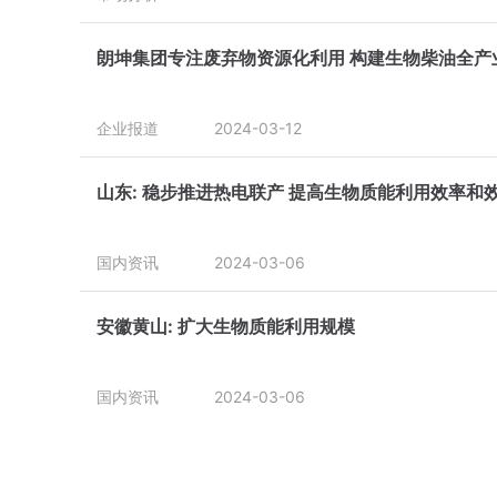
朗坤集团专注废弃物资源化利用 构建生物柴油全产
企业报道
2024-03-12
山东: 稳步推进热电联产 提高生物质能利用效率和
国内资讯
2024-03-06
安徽黄山: 扩大生物质能利用规模
国内资讯
2024-03-06