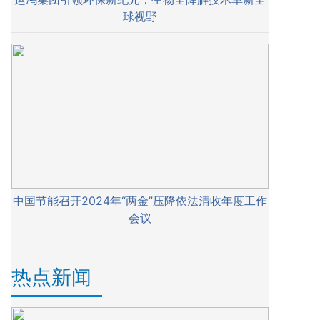
球视野
中国节能召开2024年“两金”压降依法清收年度工作
会议
热点新闻