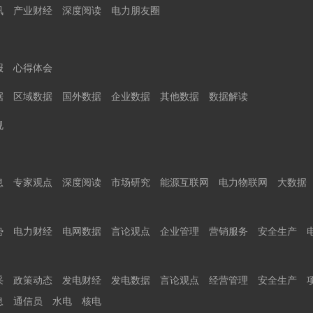
讯
产业财经
深度阅读
电力朋友圈
报
心得体会
据
区域数据
国外数据
企业数据
其他数据
数据解读
规
息
专家观点
深度阅读
市场研究
能源互联网
电力物联网
大数据
势
电力财经
电网数据
言论观点
企业管理
营销服务
安全生产
采
政策动态
发电财经
发电数据
言论观点
经营管理
安全生产
息
通信员
水电
核电