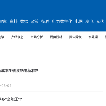
智库
资料
数据
政策
招聘
电力数字化
电网
发电
光伏
访谈
产经信息
市场分析
脱硫脱硝
除尘除灰
水处理
低成本生物质钠电新材料
-03-04
“全能王”?‌