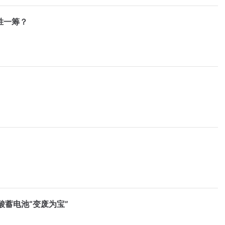
胜一筹？
酸蓄电池“变废为宝”