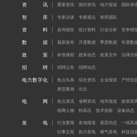
资讯
重要资讯
国内资讯
地方报道
国际资
智库
专家访谈
专家观点
智库团队
资料
咨询报告
统计资料
行业分析
竞争情
数据
最新发布
月度数据
季度数据
年度数
政策
标准规程
政策动态
政策文件
法律法
招聘
招聘公告
招聘动态
电力数字化
焦点头条
综合资讯
企业报道
产经信
典型案例
论文
电网
焦点资讯
省网资讯
地市报道
政策形
电网人物
特高压
技术创新
设备动态
发电
行业要闻
各地报道
基层动态
一线风
纪事文苑
热力发电
燃气发电
科技信