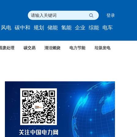
登录
风电
碳中和
规划
储能
氢能
企业
综能
电车
固废处理
碳交易
清洁燃烧
电力节能
垃圾发电